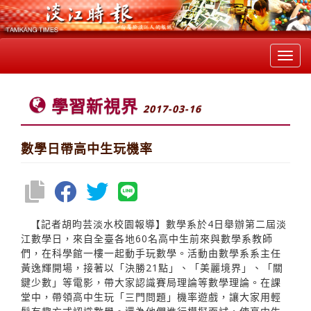
Toggl
navig
學習新視界
2017-03-16
數學日帶高中生玩機率
【記者胡昀芸淡水校園報導】數學系於4日舉辦第二屆淡
江數學日，來自全臺各地60名高中生前來與數學系教師
們，在科學館一樓一起動手玩數學。活動由數學系系主任
黃逸輝開場，接著以「決勝21點」、「美麗境界」、「關
鍵少數」等電影，帶大家認識賽局理論等數學理論。在課
堂中，帶領高中生玩「三門問題」機率遊戲，讓大家用輕