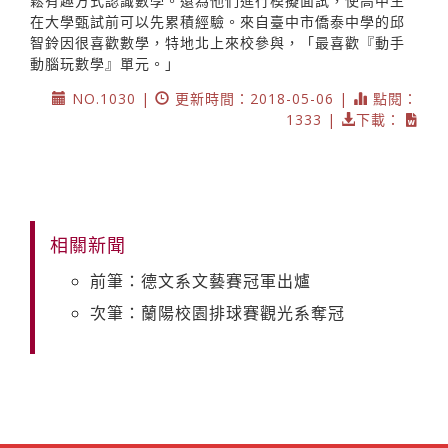
鬆有趣方式認識數學。還為他們進行模擬面試，使高中生
在大學甄試前可以先累積經驗。來自臺中市僑泰中學的邱
智鈴因很喜歡數學，特地北上來校參與，「最喜歡『動手
動腦玩數學』單元。」
NO.1030 |
更新時間：2018-05-06 |
點閱：
1333 |
下載：
相關新聞
前筆：德文系文藝賽冠軍出爐
次筆：蘭陽校園排球賽觀光系奪冠