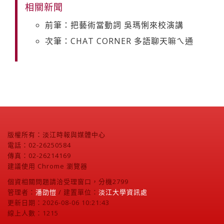
相關新聞
前筆：把藝術當動詞 吳瑪悧來校演講
次筆：CHAT CORNER 多語聊天嘛ㄟ通
版權所有：淡江時報與媒體中心
電話：02-26250584
傳真：02-26214169
建議使用 Chrome 瀏覽器
個資相關問題請洽受理窗口，分機2799
管理者：
潘劭愷
/ 建置單位：
淡江大學資訊處
更新日期：2026-08-06 10:21:43
線上人數：1215