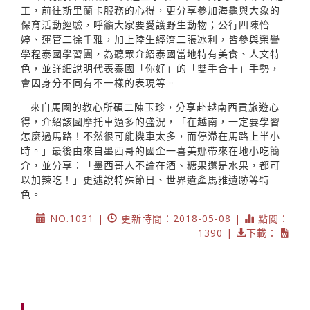
工，前往斯里蘭卡服務的心得，更分享參加海龜與大象的
保育活動經驗，呼籲大家要愛護野生動物；公行四陳怡
婷、運管二徐千雅，加上陸生經濟二張冰利，皆參與榮譽
學程泰國學習團，為聽眾介紹泰國當地特有美食、人文特
色，並詳細說明代表泰國「你好」的「雙手合十」手勢，
會因身分不同有不一樣的表現等。
來自馬國的教心所碩二陳玉珍，分享赴越南西貢旅遊心
得，介紹該國摩托車過多的盛況，「在越南，一定要學習
怎麼過馬路！不然很可能機車太多，而停滯在馬路上半小
時。」最後由來自墨西哥的國企一喜美娜帶來在地小吃簡
介，並分享：「墨西哥人不論在酒、糖果還是水果，都可
以加辣吃！」更述說特殊節日、世界遺產馬雅遺跡等特
色。
NO.1031 |
更新時間：2018-05-08 |
點閱：
1390 |
下載：