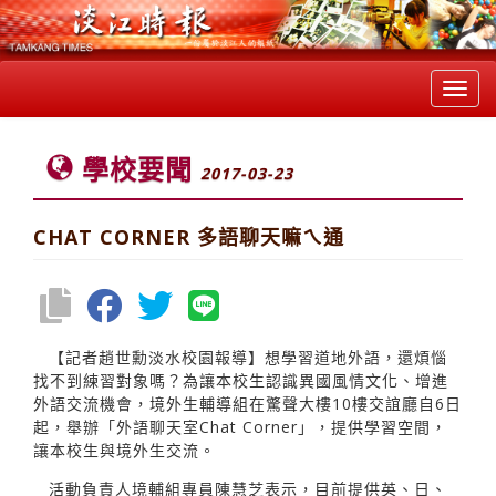
Toggl
navig
學校要聞
2017-03-23
CHAT CORNER 多語聊天嘛ㄟ通
【記者趙世勳淡水校園報導】想學習道地外語，還煩惱
找不到練習對象嗎？為讓本校生認識異國風情文化、增進
外語交流機會，境外生輔導組在驚聲大樓10樓交誼廳自6日
起，舉辦「外語聊天室Chat Corner」，提供學習空間，
讓本校生與境外生交流。
活動負責人境輔組專員陳慧芝表示，目前提供英、日、