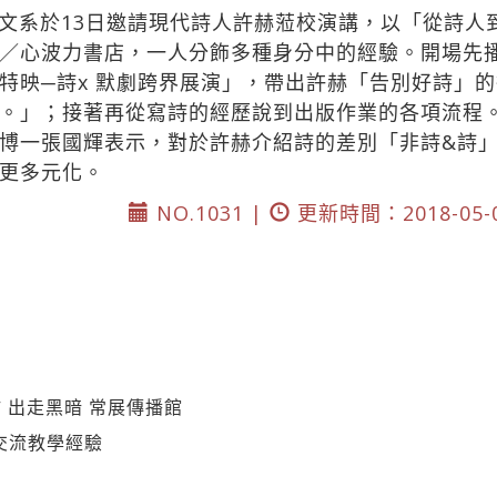
文系於13日邀請現代詩人許赫蒞校演講，以「從詩人到
／心波力書店，一人分飾多種身分中的經驗。開場先
特映─詩x 默劇跨界展演」，帶出許赫「告別好詩」
。」；接著再從寫詩的經歷說到出版作業的各項流程
博一張國輝表示，對於許赫介紹詩的差別「非詩&詩
更多元化。
NO.1031 |
更新時間：2018-05-
 出走黑暗 常展傳播館
交流教學經驗