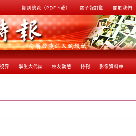
期別總覽（PDF下載）
電子報訂閱
關於我們
視界
學生大代誌
校友動態
特刊
影像資料庫