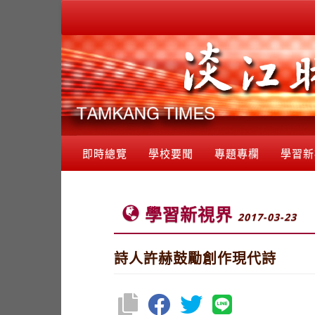
即時總覽
學校要聞
專題專欄
學習新
學習新視界
2017-03-23
詩人許赫鼓勵創作現代詩