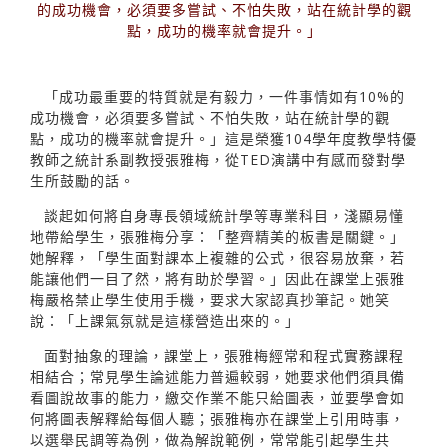
的成功機會，必須要多嘗試、不怕失敗，站在統計學的觀
點，成功的機率就會提升。」
「成功最重要的特質就是有毅力，一件事情如有10%的
成功機會，必須要多嘗試、不怕失敗，站在統計學的觀
點，成功的機率就會提升。」這是榮獲104學年度教學特優
教師之統計系副教授張雅梅，從TED演講中有感而發對學
生所鼓勵的話。
談起如何將自身專長領域統計學等專業科目，淺顯易懂
地帶給學生，張雅梅分享：「整齊精美的板書是關鍵。」
她解釋，「學生面對課本上複雜的公式，很容易放棄，若
能讓他們一目了然，將有助於學習。」因此在課堂上張雅
梅嚴格禁止學生使用手機，要求大家認真抄筆記。她笑
說：「上課氣氛就是這樣營造出來的。」
面對抽象的理論，課堂上，張雅梅經常和程式實務課程
相結合；常見學生論述能力普遍較弱，她要求他們須具備
看圖說故事的能力，繳交作業不能只給圖表，並要學會如
何將圖表解釋給每個人聽；張雅梅亦在課堂上引用時事，
以選舉民調等為例，做為解說範例，常常能引起學生共