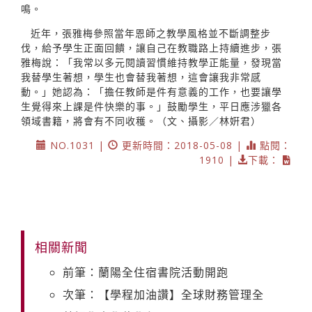
鳴。
近年，張雅梅參照當年恩師之教學風格並不斷調整步
伐，給予學生正面回饋，讓自己在教職路上持續進步，張
雅梅說：「我常以多元閱讀習慣維持教學正能量，發現當
我替學生著想，學生也會替我著想，這會讓我非常感
動。」她認為：「擔任教師是件有意義的工作，也要讓學
生覺得來上課是件快樂的事。」鼓勵學生，平日應涉獵各
領域書籍，將會有不同收穫。（文、攝影／林姸君）
NO.1031 |
更新時間：2018-05-08 |
點閱：
1910 |
下載：
相關新聞
前筆：蘭陽全住宿書院活動開跑
次筆：【學程加油讚】全球財務管理全