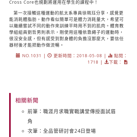
Cross Core也規劃將運用在學生的課程中！
第一次接觸這種運動的航太系專員徐珮珏分享，感覺更
能消耗體脂肪，動作看似簡單可是體力消耗量大，希望可
以繼續嘗試不同的動作來訓練平時用不到的肌肉。體育教
學組組員劉哲男則表示，剛使用這種依靠繩子的運動時，
很沒安全感，但有感受到對身體的負擔沒那麼大，要信任
器材後才能把動作做流暢。
NO.1031 |
更新時間：2018-05-08 |
點閱：
1718 |
下載：
相關新聞
前筆：職涯月求職實戰講堂傳授面試眉
角
次筆：全品管研討會24日登場