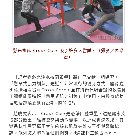
懸吊訓練 Cross Core 吸引許多人嘗試。（攝影／朱樂
然）
【記者劉必允淡水校園報導】將自己交給一組繩索，
「懸吊式肌力訓練」是近年非常流行的健身方式，體育處
也添購相關器材Cross Core，並在與衛保組合辦的教職員
工體適能促進班「懸吊式肌力訓練」中使用，由體育處助
理教授趙曉雯進行為期4週的指導。
趙曉雯表示，Cross Core是憑藉自體重量，透過繩索支
撐部分體重、維持姿勢與動作變換，以達成訓練效果。其
懸吊特性需要運用大量的核心肌群來維持平衡與姿勢協
調，能刺激人體的各個肌肉群，4週課程主題皆不同。