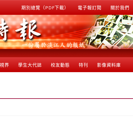
期別總覽（PDF下載）
電子報訂閱
關於我們
視界
學生大代誌
校友動態
特刊
影像資料庫