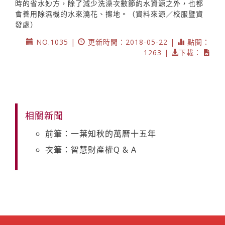
時的省水妙方，除了減少洗澡次數節約水資源之外，也都
會善用除濕機的水來澆花、擦地。（資料來源／校服暨資
發處）
NO.1035 |
更新時間：2018-05-22 |
點閱：
1263 |
下載：
相關新聞
前筆：一葉知秋的萬曆十五年
次筆：智慧財產權Q & A