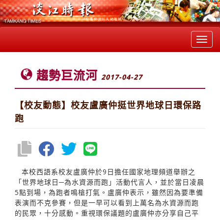
Toggl
navig
趨勢巨流河
2017-04-27
【校友動態】校友盧廣仲挺世界地球日環保路
跑
本校西語系校友盧廣仲於9日擔任國家地理頻道舉辦之
「世界地球日─為水資源而跑」活動代言人，並於當日凌晨
5點到場，為跑者鳴槍打氣。盧廣仲表示，雖然因為要準備
表演而不克參賽，但是一早可以看到上萬名為水資源而跑
的民眾，十分感動。重視環保議題的盧廣仲亦分享自己平