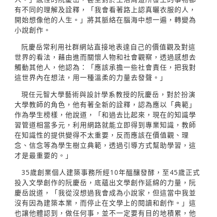
有不同的理解及詮釋，「我會看著路上認真曬衣服的人，
開始想像他的人生。」將其脈絡在腦海中想一遍，轉變為
小說創作。
阮慶岳常利用社群網站直接地表達自己的價值觀及對這
世界的看法，藉由進而關懷人物和社會觀察，透過感想去
觸動其他人，他認為：「應該承擔一些社會責任，把我對
這世界內在想法，用一種溫柔的力量去發聲。」
現任元智大學藝術與設計學系教授的阮慶岳，對於扮演
大學教師的角色，他有著全新的詮釋，認為應以「典範」
作為學生榜樣，他說道，「和過去比起來，現在的知識學
習管道相當多元，利用網路就能立即得到專業知識，教師
在知識性的提供變得不太重要，反而應該在價值觀、理
念、信念等為學生樹立典範，透過引導方式幫助學習，這
才是最重要的。」
35歲創業個人建築事務所經10年醞釀發酵，至45歲正式
投入文學創作的阮慶岳，底蘊出文學創作延綿的力量，阮
慶岳說道，「我從沒想過我會成為小說家，但這當中我並
沒有因為建築本業，而停止在文學上的閱讀和創作。」這
也讓他體認到，做任何事，並不一定要有目的地積累，他