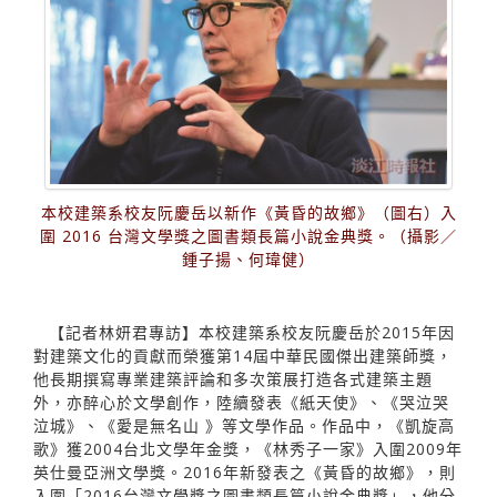
本校建築系校友阮慶岳以新作《黃昏的故鄉》（圖右）入
圍 2016 台灣文學獎之圖書類長篇小說金典獎。（攝影／
鍾子揚、何瑋健）
【記者林妍君專訪】本校建築系校友阮慶岳於2015年因
對建築文化的貢獻而榮獲第14屆中華民國傑出建築師獎，
他長期撰寫專業建築評論和多次策展打造各式建築主題
外，亦醉心於文學創作，陸續發表《紙天使》、《哭泣哭
泣城》、《愛是無名山 》等文學作品。作品中，《凱旋高
歌》獲2004台北文學年金獎，《林秀子一家》入圍2009年
英仕曼亞洲文學獎。2016年新發表之《黃昏的故鄉》，則
入圍「2016台灣文學獎之圖書類長篇小說金典獎」，他分