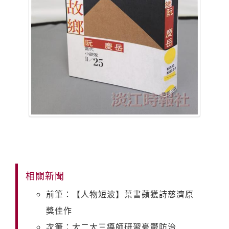
相關新聞
前筆：【人物短波】葉書蘋獲詩慈濟原
獎佳作
次筆：大二大三導師研習憂鬱防治