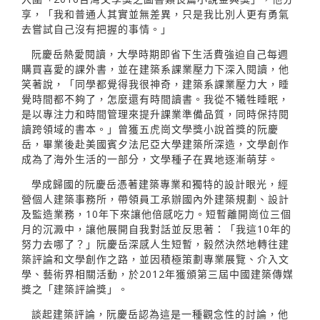
享，「我和普通人其實並無差異，只是我比別人更有勇氣
去嘗試自己沒有把握的事情。」
阮慶岳熱愛閱讀，大學時期即省下生活費強迫自己每週
購買喜愛的課外書，並在建築系課業壓力下深入閱讀，他
笑著說，「同學都覺得我很神奇，建築系課業壓力大，睡
覺時間都不夠了，怎麼還有時間讀書。我從不犧牲睡眠，
是以專注力和時間管理來提升課業準備品質，同時保持閱
讀跨領域的書本。」曾獲五虎崗文學獎小說首獎的阮慶
岳，畢業後赴美國賓夕法尼亞大學建築所深造，文學創作
成為了海外生活的一部分，文學種子在異地逐漸萌芽。
學成歸國的阮慶岳憑著建築專業和獨特的設計眼光，經
營個人建築事務所，帶領員工承辦國內外建築規劃、設計
及監造業務，10年下來讓他倍感吃力。短暫離開崗位三個
月的沉澱中，讓他展開自我對話並反思著：「我這10年的
努力去哪了？」阮慶岳深感人生短暫，毅然決然地轉往建
築評論和文學創作之路，並因積極策劃專業展覽、介入文
學、藝術界相關活動，於2012年獲頒第三屆中國建築傳媒
獎之「建築評論獎」。
談起建築評論，阮慶岳認為這是一種觀念性的討論，他