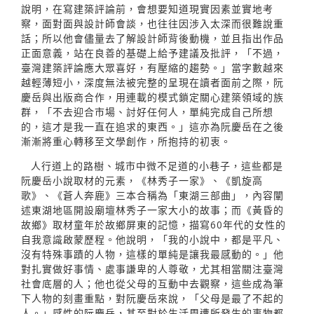
說明，在寫建築評論前，會想要知道現實因素並實地考
察，面對面與設計師會談，也往往因涉入太深而很難說重
話；所以他會儘量去了解設計師背後動機，並且指出作品
正面意義，站在良善的基礎上給予建議及批評，「不過，
臺灣建築評論應大眾喜好，有壓縮的趨勢。」當字數越來
越輕薄短小，深度無法被完整的呈現在讀者面前之際，阮
慶岳與出版商合作，用連載的模式鎖定關心建築領域的族
群，「不去迎合市場、討好任何人，單純完成自己所想
的，這才是我一直在追求的東西。」這亦為阮慶岳在之後
漸漸將重心轉移至文學創作，所抱持的初衷。
人行道上的路樹、城市中微不足道的小巷子，這些都是
阮慶岳小說取材的元素，《林秀子一家》、《凱旋高
歌》、《蒼人奔鹿》三本合稱為「東湖三部曲」，內容闡
述東湖地區開設廟壇林秀子一家大小的故事；而《黃昏的
故鄉》取材童年於故鄉屏東的記憶，描寫60年代的女性的
自我意識啟蒙歷程。他說明，「我的小說中，都是平凡、
沒有特殊事蹟的人物，這樣的單純是讓我最感動的。」他
對扎實做好事情、處事謙卑的人尊敬，尤其相當關注臺灣
社會底層的人；他也從父母的互動中去觀察，這些成為筆
下人物的刻畫重點，對阮慶岳來說，「父母是最了不起的
人。」感性的阮慶岳，甚至對於生活周遭所發生的事物都