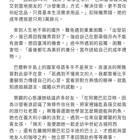
交到當地朋友的『沙發衝浪』方式，解決住宿，更不買任
何紀念品，只買基本生活需求用品。」扣除機票錢，她的
成年禮旅遊只用3萬餘元。
來到人生地不熟的國外，難免遇到重重困難，「出發前
夕，我已將回程機票買好了，強迫自己在那兩個月內不能
有放棄、想回臺灣的機會。」途中所遇到的孤獨、困難、
害怕，「最後都化為美好的養分，當作送給自己的成年禮
物。」
巴爾幹半島上的國家母語多半不是英文，浪漫派的蔡雅
蓉對此卻不在意，「若遇到不懂英文的人，我都靠著比手
畫腳努力傳達自己的心意。當看到對方熱情的眼神，就能
知道超越語言、國籍以外的感動。」
樂觀的心態讓她結識許多好友，「在阿爾巴尼亞時，因
為沙發衝浪認識了無條件信任我、把家裡鑰匙直接交給我
的旅行社老闆。」蔡雅蓉還跟他學習怎麼開遊艇與釣魚。
她也在義大利小鎮的派對上，遇到一位來自愛爾蘭的背包
客女孩，「隔天，我便跟她一起走訪中世紀古城阿西
西。」還有在離開阿爾巴尼亞半途的巴士上，才想起與當
地友人的咖啡之約，她立即下車回頭赴約等等趣事。