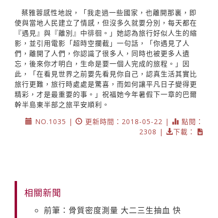
蔡雅蓉感性地說，「我走過一些國家，也離開那裏，即
使與當地人民建立了情感，但沒多久就要分別，每天都在
『遇見』與『離別』中徘徊。」她認為旅行好似人生的縮
影，並引用電影「超時空攔截」一句話，「你遇見了人
們，離開了人們，你認識了很多人，同時也被更多人遺
忘，後來你才明白，生命是要一個人完成的旅程。」因
此，「在看見世界之前要先看見你自己，認真生活其實比
旅行更難，旅行時處處是驚喜，而如何讓平凡日子變得更
精彩，才是最重要的事。」祝福她今年暑假下一章的巴爾
幹半島東半部之旅平安順利。
NO.1035 |
更新時間：2018-05-22 |
點閱：
2308 |
下載：
相關新聞
前筆：骨質密度測量 大二三生抽血 快