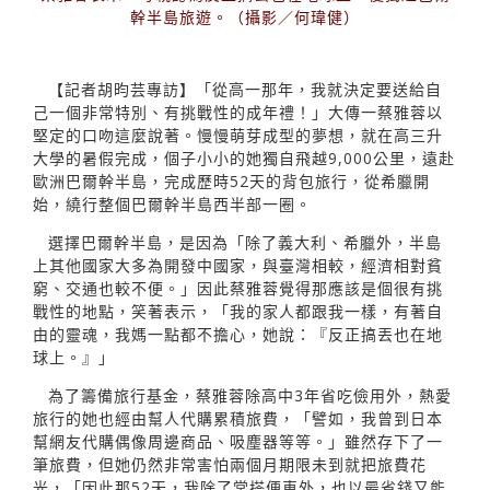
幹半島旅遊。（攝影／何瑋健）
【記者胡昀芸專訪】「從高一那年，我就決定要送給自
己一個非常特別、有挑戰性的成年禮！」大傳一蔡雅蓉以
堅定的口吻這麼說著。慢慢萌芽成型的夢想，就在高三升
大學的暑假完成，個子小小的她獨自飛越9,000公里，遠赴
歐洲巴爾幹半島，完成歷時52天的背包旅行，從希臘開
始，繞行整個巴爾幹半島西半部一圈。
選擇巴爾幹半島，是因為「除了義大利、希臘外，半島
上其他國家大多為開發中國家，與臺灣相較，經濟相對貧
窮、交通也較不便。」因此蔡雅蓉覺得那應該是個很有挑
戰性的地點，笑著表示，「我的家人都跟我一樣，有著自
由的靈魂，我媽一點都不擔心，她說：『反正搞丟也在地
球上。』」
為了籌備旅行基金，蔡雅蓉除高中3年省吃儉用外，熱愛
旅行的她也經由幫人代購累積旅費，「譬如，我曾到日本
幫網友代購偶像周邊商品、吸塵器等等。」雖然存下了一
筆旅費，但她仍然非常害怕兩個月期限未到就把旅費花
光，「因此那52天，我除了常搭便車外，也以最省錢又能