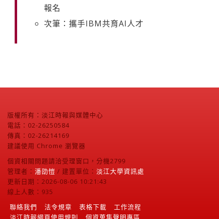
報名
次筆：攜手IBM共育AI人才
版權所有：淡江時報與媒體中心
電話：02-26250584
傳真：02-26214169
建議使用 Chrome 瀏覽器
個資相關問題請洽受理窗口，分機2799
管理者：
潘劭愷
/ 建置單位：
淡江大學資訊處
更新日期：2026-08-06 10:21:43
線上人數：935
聯絡我們
法令規章
表格下載
工作流程
淡江時報網頁使用規則
個資蒐集聲明專區