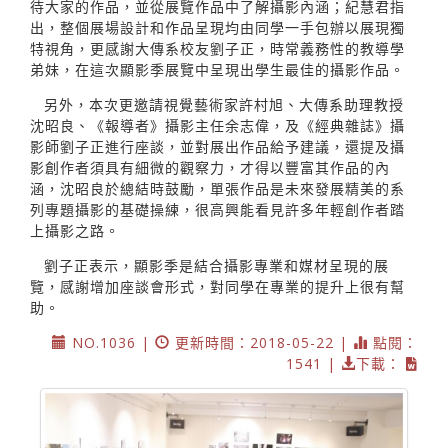
待大家的作品，並從展覽作品中了解攝影內涵；紀慧君指
出，整個展場設計和作品呈現均由同學一手包辦以展現獨
特視角，更感謝大傳系校友劉子正，時常義務性的教導學
弟妹，在這次顯影季展覽中呈現出學生最佳的攝影作品。
另外，本次更邀請視覺藝術家許村旭、大傳系助理教授
沈昭良、《報導者》攝影主任余志偉，及《經典雜誌》攝
影師劉子正進行座談，並對展出作品給予建議，還提及攝
影創作者須具有細微的觀察力，才得以豐富其作品的內
涵，沈昭良於總結時鼓勵，單張作品是未來發展精美的系
列專題攝影的基礎操練，很高興能看見許多年輕創作者踏
上攝影之路。
劉子正表示，顯影季是結合攝影專業和媒材呈現的展
覽，感謝增加座談會形式，對同學在專業的提升上很有幫
助。
NO.1036 |
更新時間：2018-05-22 |
點閱：
1541 |
下載：