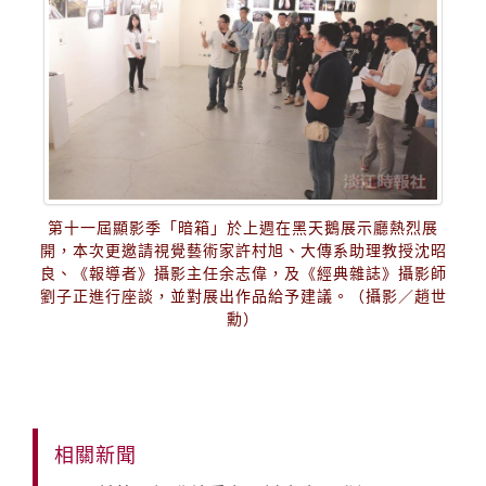
第十一屆顯影季「暗箱」於上週在黑天鵝展示廳熱烈展
開，本次更邀請視覺藝術家許村旭、大傳系助理教授沈昭
良、《報導者》攝影主任余志偉，及《經典雜誌》攝影師
劉子正進行座談，並對展出作品給予建議。（攝影／趙世
勳）
相關新聞