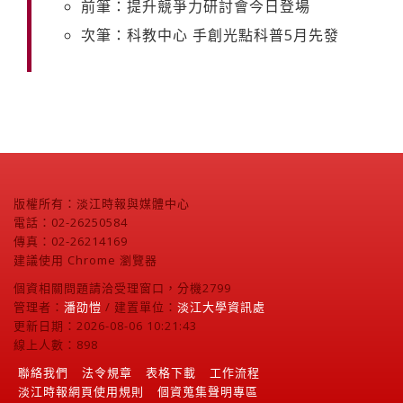
前筆：提升競爭力研討會今日登場
次筆：科教中心 手創光點科普5月先發
版權所有：淡江時報與媒體中心
電話：02-26250584
傳真：02-26214169
建議使用 Chrome 瀏覽器
個資相關問題請洽受理窗口，分機2799
管理者：
潘劭愷
/ 建置單位：
淡江大學資訊處
更新日期：2026-08-06 10:21:43
線上人數：898
聯絡我們
法令規章
表格下載
工作流程
淡江時報網頁使用規則
個資蒐集聲明專區