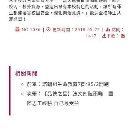
人中校教官蕭智育表示，「當天還有攤位闖關遊戲，結合
校內、校外資源，營造出帶有本校特色的活動，讓所有師
生都能落實校園安全，深化樂活意識。」歡迎全校師生共
襄盛舉！
NO.1036 |
更新時間：2018-05-22 |
點閱：
1417 |
下載：
相關新聞
前筆：諮輔組生命教育7攤位5/2開跑
次筆：【品德之星】法文四陸雨曦 國
際志工經驗 自己最受益