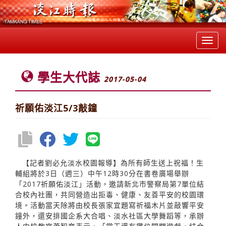
Toggl
navig
學生大代誌
2017-05-04
祈願佑淡江5/3敲鐘
【記者劉必允淡水校園報導】為所有師生送上祝福！生
輔組將於3日（週三）中午12時30分在書卷廣場舉辦
「2017祈願佑淡江」活動，邀請新北市警察局第7單位結
合校內社團，共同營造出拒毒、健康、友善平安的校園環
境。活動當天除將由校長張家宜題寫祈福木片並敲響平安
鐘外，還安排國企系大合唱、淡水社區大學舞蹈等，承辦