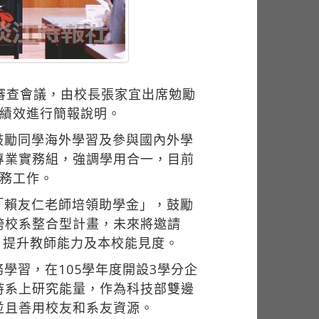
）
審查會議，由校長張家宜出席勉勵
等績效進行簡報說明。
鼓勵同學海外學習及參與國內外學
專業實務組，強調學用合一，目前
務工作。
「賴友仁老師培領助學金」，鼓勵
跨校系整合型計畫，未來將邀請
，提升教師能力及本校能見度。
學習，在105學年度開設3學分企
持系上研究能量，作為科技部雙邊
並且善用校友和系友資源。