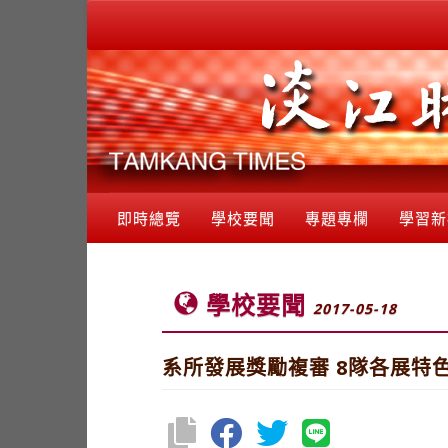
即時總覽
學校要聞
專題專欄
學習新
學校要聞
2017-05-18
系所發展獎勵複審 8隊各展特