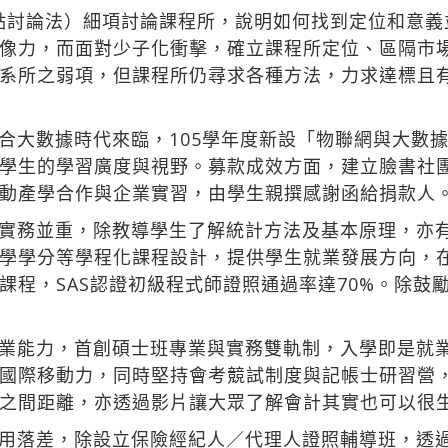
焦點討論法）細項討論課程所，說明如何找到定位和意
像力，而面對少子化衝擊，確立課程所定位、區隔市
系所之弱項，但課程所仍尋求各種方法，力求達標且
合大數據時代來臨，105學年度新設「物聯網與大數
學生的學習廣度與視野。募款成效方面，建立臉書社
動產學合作與企業實習，由學生親撰感謝函給捐款人
實務並重，除教導學生了解統計方法及基本原理，亦
學學分等學程化課程設計，提供學生就業發展方向，
課程，SAS認證初級程式師證照通過率達70%。除鼓
業能力，首創碩士班專業與實務雙軌制，入學即是就業
國際移動力，同時堅持會考競試制度與記帳士研習營
之間距離，亦透過影片讓大眾了解會計其實也可以很
用落差，除設立保險經紀人／代理人證照輔導班，透