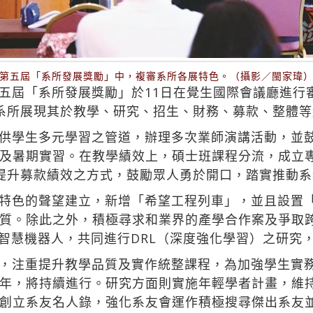
第五屆「系所發展獎勵」中，複審系所各展特色。（攝影／閩家瑋
五屆「系所發展獎勵」於11日在覺生國際會議廳進行
系所展現其於教學、研究、招生、財務、募款、整體
供學生多元學習之管道，辦理多次業師演講活動，並
及暑期實習。在教學績效上，碩士班課程分流，成立
提升募款績效之方式，鼓勵眾人勇於開口，踏實推動系
特色的聲望建立，新增「希望工程列車」，並且設置
質。除此之外，積極尋求和業界的產學合作案及爭取
造智慧機器人，共同進行DRL（深度強化學習）之研究
，注重提升教學品質及實作統整課程，為加強學生實務
年，將持續進行。研究方面則實施年輕學者計畫，維
創立系友名人錄，強化系友會運作積極搜尋傑出系友