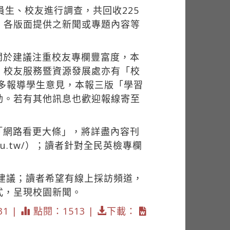
員生、校友進行調查，共回收225
、各版面提供之新聞或專題內容等
關於建議注重校友專欄豐富度，本
、校友服務暨資源發展處亦有「校
能多報導學生意見，本報三版「學習
動。若有其他訊息也歡迎報線寄至
「網路看更大條」，將詳盡內容刊
ku.edu.tw/）；讀者針對全民英檢專欄
體建議；讀者希望有線上採訪頻道，
式，呈現校園新聞。
31 |
點閱：1513 |
下載：