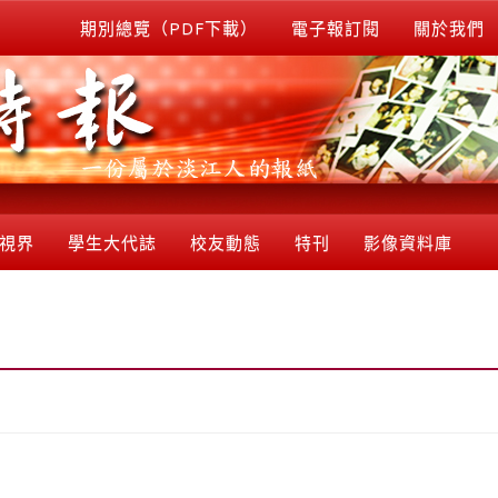
期別總覽（PDF下載）
電子報訂閱
關於我們
視界
學生大代誌
校友動態
特刊
影像資料庫