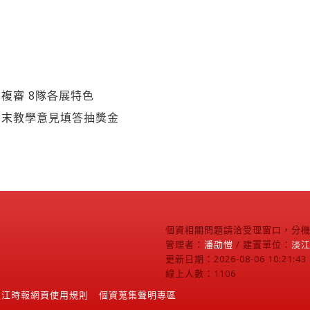
複審 8隊各展特色
期末教學意見填答抽獎金
個資相關問題請洽受理窗口，分機2
管理者：
潘劭愷
/ 建置單位：
淡
更新日期：2026-08-06 10:21:43
線上人數：1106
淡江時報網頁使用規則
個資蒐集聲明專區