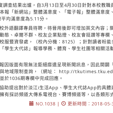
度調查結果出爐，自3月13日至4月30日針對本校教職
本報「新網站」整體滿意度、「電子報」整體滿意度
平均滿意度為5.11分。
校外語翻譯專員待聘，待晉用後即可增加英文內容；
動態、卓爾不群、校友企業點燈、校友會挺讚等專欄
校服暨資發處，（校內分機：8125）；針對讀者盼
「學生大代誌」報導學務、體育、學生社團等相關活
報因版面有限無法鉅細靡遺呈現新聞訊息，因此開闢
間與地域限制查詢，（網址：
http://tkutimes.t
並於1036期專欄中完成回應。
協助提出對於淡江i生活App、學生大代誌App的具
擁有採訪頻道大傳系電視台、賽博頻道等，以各類形
NO.1038 |
更新時間：2018-05-