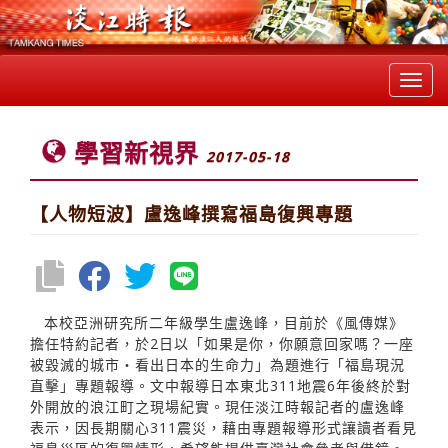
Toggl
navig
學習新視界
2017-05-18
【人物短波】盧逸峰撰寫福島復興專題
本校亞洲研究所二年級學生盧逸峰，目前於《風傳媒》
擔任特約記者，於2日以「如果是你，你願意回家嗎？一座
被毀滅的城市‧看出日本的生命力」為題進行「福島現況
直擊」專題報導。文中報導日本東北311地震6年後終於對
外開放的浪江町之現場紀實。現任淡江時報記者的盧逸峰
表示，因長期關心311震災，藉由專題報導形式讓讀者看見