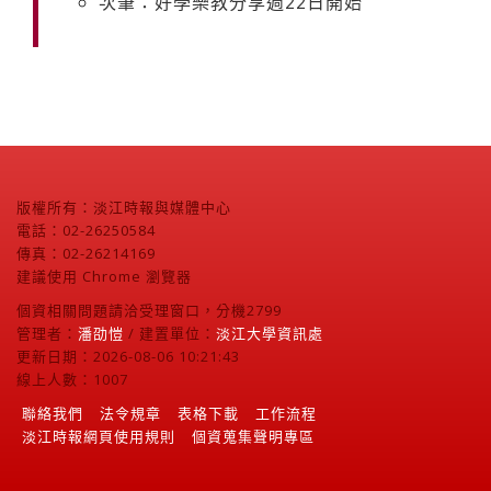
次筆：好學樂教分享週22日開始
版權所有：淡江時報與媒體中心
電話：02-26250584
傳真：02-26214169
建議使用 Chrome 瀏覽器
個資相關問題請洽受理窗口，分機2799
管理者：
潘劭愷
/ 建置單位：
淡江大學資訊處
更新日期：2026-08-06 10:21:43
線上人數：1007
聯絡我們
法令規章
表格下載
工作流程
淡江時報網頁使用規則
個資蒐集聲明專區