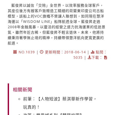
藍俊昇以誠信「交陪」全世界，以效率服務全球客戶，
其座位後方有艘客戶致贈造工精細的荷蘭東印度公司古船
模型，該船上的VOC旗幟不禁讓人聯想到，如同現在慧洋
海運以「WISDOM LINE」船隊航透全球。藍俊昇走過
2008年金融風暴，以靈活的經營之道力抗海運業的低迷景
氣。雖然年近古稀，但藍俊昇不輕言退休，未來，他將持
續秉持著學無止境的精神，持續帶領慧洋航向更寬更廣的
航道。
NO.1039 |
更新時間：2018-06-14 |
點閱：
5035 |
下載：
相關新聞
前筆：【人物短波】蔡淇華新作學習，
玩真的！