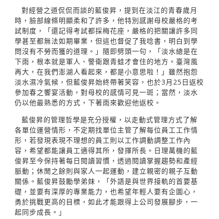
對經營之道侃侃而談的藍俊昇，提到在淡江的青春歲月
時，臉部線條明顯柔和了許多，他特別感謝母校嚴格的考
試制度，「還記得考試都採梅花座，嚴格的把關讓許多同
學甚至都無法如期畢業，但這也督促了我唸書，明白到學
問沒有不勞而獲的道理。」隨即劈頭一句，「淡水總是在
下雨，根本就是軍人、警衛跟青蛙才會住的地方。臺灣風
再大，在我們澎湖人看起來，都是小意思啦！」雖然抱怨
淡水濕冷氣候，但藍俊昇始終帶著笑容，也於3月25日返校
參加春之饗宴活動，對母校的感情可見一斑；當然，淡水
仍以他最熟悉的方式，下著雨來歡迎他返校。
藍俊昇的管理哲學是充分授權，以走動式管理方式了解
各單位運營情形，不定期找單位主管了解每位員工工作情
形，若發現表現不理想的員工則以工作調動調整工作內
容，希望都能讓員工適得其所，發揮所長。日理萬機的藍
俊昇至今保持著每日閱讀習慣，透過閱讀掌握趨勢和產經
脈動；休閒之餘則與家人一起運動，建立親密的親子互動
關係。藍俊昇鼓勵學弟妹，「外語是與世界接軌的首要基
礎，並要有深厚的專業能力，也希望年輕人要有企圖心，
勇於挑戰更高的目標，如此才能跟得上公司發展腳步，一
起同步成長。」