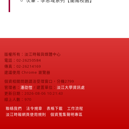
次筆：學思域系列【蘭陽校園】
版權所有：淡江時報與媒體中心
電話：02-26250584
傳真：02-26214169
建議使用 Chrome 瀏覽器
個資相關問題請洽受理窗口，分機2799
管理者：
潘劭愷
/ 建置單位：
淡江大學資訊處
更新日期：2026-08-06 10:21:43
線上人數：970
聯絡我們
法令規章
表格下載
工作流程
淡江時報網頁使用規則
個資蒐集聲明專區