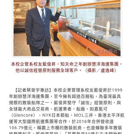
本校企管系校友藍俊昇，知天命之年創辦慧洋海運集團，
他以誠信經營原則服務全球客戶。（攝影／盧逸峰）
【記者蔡晉宇專訪】本校企業管理系校友藍俊昇於1999
年創辦慧洋海運集團，至今擁有超過百艘船，為臺灣最具
規模的散裝船隊之一，藍俊昇堅守「誠信」經營原則，與
全球最大商品交易商、航運業者、船廠，如嘉能可
（Glencore）、NYK日本郵船、MOL三井、香港太平洋航
運等大型國際航運集團等合作，於2016年合併營收達
106.79億元，稱霸上市櫃的散裝航商，也是蟬聯多年散裝
族群獲利王。藍俊昇笑說：「其實我是50歲左右才開始創