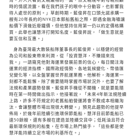
時的情感流露，看在我們孩子的眼中十分動容，也影響我
待人處世的原則。」草創時期，藍俊昇在口頭允諾承購一
艘有20年長約的NYK日本郵船舊船之際，即遇金融海嘯讓
船價下滑幾近廢鐵價，但他堅持信用第一仍以約定價格購
買，此舉也讓慧洋打開知名度，藍俊昇說，「做生意就是
要互信和互惠。」
身為臺灣最大散裝船隊董事長的藍俊昇，以穩健的經營
為公司和股東帶來利潤，從「投資慧洋，不賺錢來找
我。」一語窺見他對海運業發展前景的信心，每日關注海
運業的經濟指標、國際政經情勢、各地氣候變化、幣值匯
兌變化等，以全盤掌握世界航運業務。他解析，海運業一
刻都不能鬆懈，除了需要隨時掌握市場狀況外，也要了解
法規和產業趨勢發展。藍俊昇手機從不關機，就是要能隨
時在第一時間做出指示，他接著說，「未來4年新法規陸續
上路，許多不符規定的老舊船舶營運將會不敷成本相繼淘
汰，會讓整體市場出現很大轉變。」預見此趨勢的他提早
佈局，於幾年前陸續引進環保節能船，慧洋目前節能船已
達50餘艘，還有多艘在建造並陸續交貨中；低耗油且符合
最新環保規則的船隻，在市場上熱門搶手，「這些都是使
慧洋能持續立足市場的利基所在。」