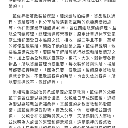
業的。」
藍俊昇指著散裝輪模型，細說該船舶結構、貨品載送過
程、貨艙容積，也分享船隊遇到海盜時的危機應變措施
等，他在海運業歷練超過40年，曾任四維航運總經理、益
航公司總經理，綜理海運經營事務；原定計畫退休享受家
庭生活卻因受日本船廠之託，接收一艘二手且不到一萬噸
的輕便型散裝船，開啟了他的創業之路。藍俊昇說明，散
裝船最講究效率，要隨時了解船隊航行狀況和船隻情形之
外，加上要為全球載送鐵礦砂、棉花、大米、穀物等各種
物品，所以貨艙管理也很重要，每次裝卸貨與洗艙、掃艙
等都要把握時間，「因為只要一個耽誤，後續原定貨物航
運就會延誤，不但耽誤客戶的時間，也會失信於客戶，所
以要掌握效率、做好經營。」
他相當重視誠信與承諾是源於家庭教育，藍俊昇的父親
藍丁貴曾任澎湖縣議會議長；父親赴日學成歸國後，返鄉
為澎湖縣服務並造福桑梓，其嚴謹的身教言教和熱愛閱
讀，讓藍俊昇深受影響。提及父親，他一度哽咽並回憶
道，「父親會在吃飯時與家人分享一天所遇到的人事物，
並說明為人處世的道理和傳遞知識，這是很棒的餐桌教
育。外人只看到父親嚴格的一面，但父親晚年對母親照顧