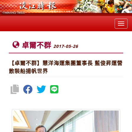
Toggl
navig
卓爾不群
2017-05-26
【卓爾不群】慧洋海運集團董事長 藍俊昇運營
散裝船揚帆世界