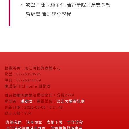
次筆：陳玉瓏主任 商管學院／產業金融
暨經營 管理學位學程
版權所有：淡江時報與媒體中心
電話：02-26250584
傳真：02-26214169
建議使用 Chrome 瀏覽器
個資相關問題請洽受理窗口，分機2799
管理者：
潘劭愷
/ 建置單位：
淡江大學資訊處
更新日期：2026-08-06 10:21:43
線上人數：974
聯絡我們
法令規章
表格下載
工作流程
淡江時報網頁使用規則
個資蒐集聲明專區