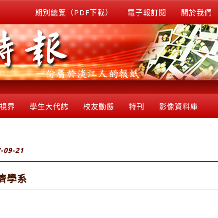
期別總覽（PDF下載）
電子報訂閱
關於我們
視界
學生大代誌
校友動態
特刊
影像資料庫
-09-21
濟學系