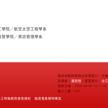
工學院／航空太空工程學系
商管學院／資訊管理學系
個資相關問題請洽受理窗口，分機2
管理者：
潘劭愷
/ 建置單位：
淡
更新日期：2026-08-06 10:21:43
線上人數：637
淡江時報網頁使用規則
個資蒐集聲明專區