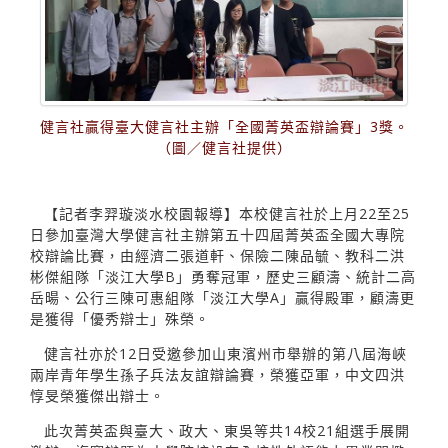
健言社贏得臺大健言社主辦「全國菁英盃辯論賽」3獎。
（圖／健言社提供）
【記者李羿璇淡水校園報導】本校健言社於上月22至25
日參加臺灣大學健言社主辦第五十四屆菁英盃全國大專院
校辯論比賽，由經濟二張道軒、保險二陳品毓、教科二洪
彬傑組隊「淡江大學B」勇奪冠軍，歷史三顧濤、統計二高
岳暘、公行三陳可惠組隊「淡江大學A」贏得殿軍，顧濤更
是獲得「優秀辯士」殊榮。
健言社亦於12日受邀參加山東濱州市舉辦的第八屆海峽
兩岸青年學生孫子兵法友誼辯論賽，榮獲亞軍，中文四洪
惇旻榮獲傑出辯士。
此次菁英盃與臺大、政大、東吳等共14校21組選手展開