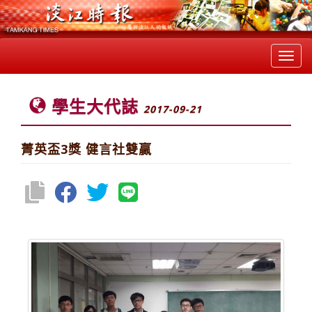
Toggl
navig
學生大代誌
2017-09-21
菁英盃3獎 健言社雙贏