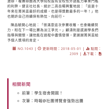
激辯，複賽辯題為大學院校設有全校性外語能力畢業門檻
的利弊。健言社社長、統計二高岳暘興奮地說：「這是十
年來在菁英盃最好的成績，也是得獎數最多的一年！」他
也期許自己持續保有熱忱、向前行。
陳品毓開心地說：「很滿意這次參賽收穫，也會繼續努
力，盼在下一場比賽為淡江爭光。」顧濤則是感謝學長們
指導與關懷，讓他能在過程中盡情發揮，更謝謝菁英盃給
予個人獎項的肯定。
NO.1043 |
更新時間：2018-05-01 |
點閱：
2309 |
下載：
相關新聞
前筆：學生宿舍開館！
次筆：時報@社團博覽會強勢出攤