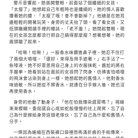
警示音響起，她張開雙眼，前面站了個纖細的女孩，
「太瘦了」她想起自己年輕時也是纖細的。她的情人喜歡
摟著她的腰，「太瘦了哦！會不會斷掉？」他總是在她耳
邊輕輕的開著玩笑。身旁的丈夫抬了頭，看了看女孩，又
低頭繼續閱讀手裡的雜誌。「老不羞！」她閉起雙眼，現
在的女孩怎麼都流行把自己搞得那麼瘦？想著想著，她的
眉頭皺了起來。
「哈啾！哈啾！」一股香水味鑽進鼻子裡，她忍不住打
了兩個大噴嚏，「還好，來得及用手遮著。」右手沾了一
些唾液，她不好意思用自己身上的衣服抹乾，尷尬的將右
手握拳。她看到站在面前的女孩閃了閃身，彷彿害怕噴嚏
的飛沫會沾染到身上一樣。她想起她的舊情人，他對香水
味過敏，所以她從不擦香水，就連在分手嫁人後，她也沒
再使用香水。
身旁的他動了動身子，「他在怕我傳染感冒嗎？」視線
漸漸模糊，委屈感自心底如蛇般慢慢的往上爬昇，忘了自
己為什麼嫁給身旁這個老傢伙，忘了自己為什麼和舊情人
分手。
一條因為蜷縮在西裝褲口袋裡而佈滿折痕的手帕傳來，