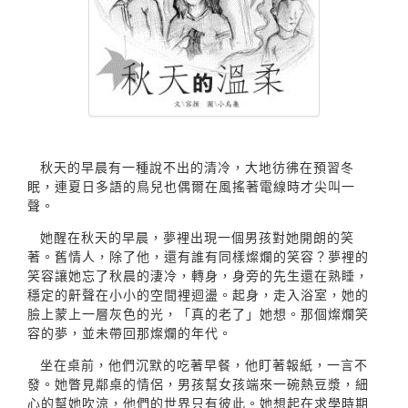
秋天的早晨有一種說不出的清冷，大地彷彿在預習冬
眠，連夏日多語的鳥兒也偶爾在風搖著電線時才尖叫一
聲。
她醒在秋天的早晨，夢裡出現一個男孩對她開朗的笑
著。舊情人，除了他，還有誰有同樣燦爛的笑容？夢裡的
笑容讓她忘了秋晨的淒冷，轉身，身旁的先生還在熟睡，
穩定的鼾聲在小小的空間裡迴盪。起身，走入浴室，她的
臉上蒙上一層灰色的光，「真的老了」她想。那個燦爛笑
容的夢，並未帶回那燦爛的年代。
坐在桌前，他們沉默的吃著早餐，他盯著報紙，一言不
發。她瞥見鄰桌的情侶，男孩幫女孩端來一碗熱豆漿，細
心的幫她吹涼，他們的世界只有彼此。她想起在求學時期