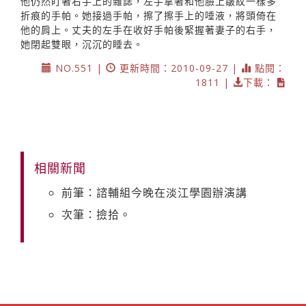
他仍然盯著右手上的雜誌，左手拿著和他臉上皺紋一樣多
折痕的手帕。她接過手帕，擦了擦手上的唾液，將頭倚在
他的肩上。丈夫的左手在收好手帕後緊握著妻子的右手，
她閉起雙眼，沉沉的睡去。
NO.551 |
更新時間：2010-09-27 |
點閱：
1811 |
下載：
相關新聞
前筆：諮輔組今晚在淡江學園辦演講
次筆：撿拾。