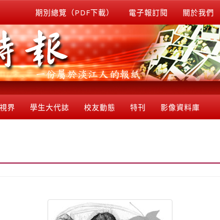
期別總覽（PDF下載）
電子報訂閱
關於我們
視界
學生大代誌
校友動態
特刊
影像資料庫