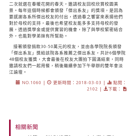
二次就選在春暖花開的春天，邀請校友回校欣賞校園美
景。每年這個時候都會頒發「傑出系友」的獎項，是因為
要感謝各系所傑出校友的付出，透過春之饗宴來表揚他們
對於母校的支持，最後也希望校友能多多支持母校的發
展，透過獎學金或提供實習的機會，除了與學校緊密結合
外，也能對學弟妹有所幫助。
接著頒發捐款30-50萬元的校友，並由各學院院長頒發
「傑出系友」獎給該院各系推薦之傑出系友，共計6個學院
48個校友獲獎，大會最後在校友大團拍下圓滿結束，同時
邀請校友們一起用餐，稍後繼續參加下午舉辦的雙年會淡
江論壇。
NO.1060 |
更新時間：2018-03-03 |
點閱：
2102 |
下載：
相關新聞