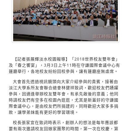
【記者張展輝淡水校園報導】「2018世界校友雙年會」
及「春之饗宴」，3月3日上午11時在守謙國際會議中心有
蓮廳舉行，各地校友紛紛回校參與，讓有蓮廳座無虛席。
大會首先透過視訊鏡頭向大家介紹參與的貴賓，接著由
淡江大學系所友會聯合總會林健祥致詞，歡迎校友們踴躍
參與，因適逢舉辦校友雙年會，有承先啟後的意義；他同
時請校友們有空多在校園內逛逛，尤其是新蓋好的守謙國
際會議中心，是由校友們所捐建的，同時歡迎大家多多捐
款，讓學弟妹能有更好的學習環境。
校長張家宜在致詞時表示，創辦人的想法是每年應該都
要有兩次邀請校友回娘家團聚的時間，第一次在校慶，第