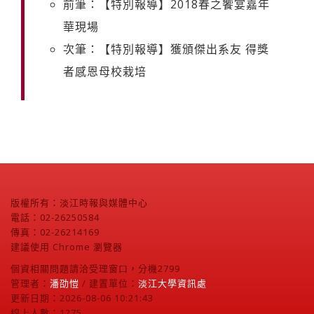
前筆：【特別報導】2018春之饗宴嘉年
華現場
次筆：【特別報導】獲頒傑出系友 得獎
者感恩母校栽培
版權所有：淡江時報與媒體中心
電話：02-26250584
傳真：02-26214169
建議使用 Chrome 瀏覽器
個資相關問題請洽受理窗口，分機2799
管理者：
潘劭愷
/ 建置單位：
淡江大學資訊處
更新日期：2026-08-06 10:21:43
線上人數：1275