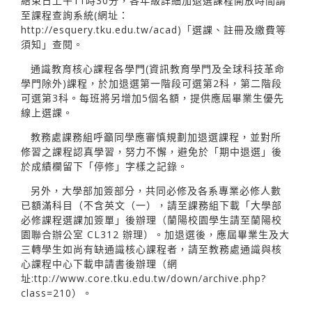
結束日上午11時30分，各年級詳細加退選課程開放時間請
至課程查詢系統(網址：
http://esquery.tku.edu.tw/acad)「選課、註冊及繳費等
須知」查閱。
通識教育核心課程各學門(資訊教育學門及全球科技革命
學門除外)課程，於加退選第一階段可選第2科，第二階段
可選第3科。每班將另增加5個名額，提供應屆畢業生優先
線上選課。
教務處課務組呼籲同學應審慎規劃加退選課程，並對所
修習之課程認真學習，努力不懈，避免於「期中退選」後
於成績欄留下「停修」字樣之記錄。
另外，大學部加簽部分，共同必修及各系專業必修人數
已額滿科目（不含英文（一），請至課務組下載「大學部
必修課程選課加簽單」後辦理（蘭陽校園學生請至蘭陽校
園聯合辦公室 CL312 辦理）。加退選後，應屆畢業生及大
三轉學生如尚有缺通識核心課程者，請至教務處通識與核
心課程中心下載申請書後辦理（網
址:ttp://www.core.tku.edu.tw/down/archive.php?
class=210）。