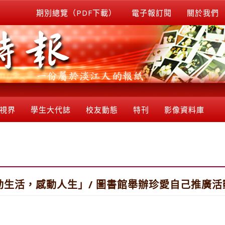
期別總覽（PDF下載）
電子報訂閱
關於我們
視界
學生大代誌
校友動態
特刊
影像資料庫
生活，感動人生」/ 圖書館舉辦珍愛自己推廣活