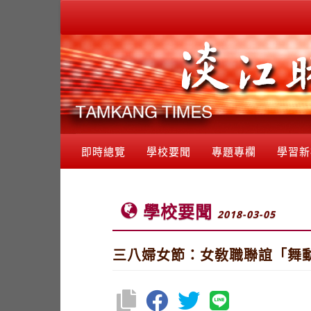
即時總覽
學校要聞
專題專欄
學習新
學校要聞
2018-03-05
三八婦女節：女敎職聯誼「舞動