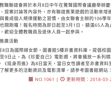
教職聯誼會將於本月8日中午在驚聲國際會議廳舉辦慶
、提案討論等內容外，亦有聯誼賓果遊戲的活動來增
與養成個人規律運動之習慣，由女聯會主辦的106學
也開跑囉！報名時間為即日起至3月1日、額滿65人為
，歡迎全體教職員及退休人員一起參與。
推廣活動
月8日為國際婦女節，圖書館5樓非書資料庫，提倡校
起至9日止，為《珍愛自己》電影週，將會播放一系列
:30。《挺身而進》為8日當天，當日女性讀者至非書資
想了解更多的活動資訊及電影清單，請參考圖書館網站
NO.1061 |
更新時間：2018-03-