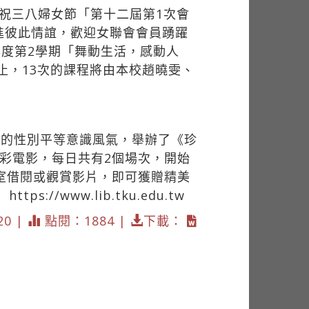
祝三八婦女節「第十二屆第1次會
進彼此情誼，歡迎女聯會會員踴躍
年度第2學期「舞動生活，感動人
止，13次的課程將由本校趙曉雯、
園的性別平等意識風氣，舉辦了《珍
精彩電影，每日共有2個場次，開始
料室借閱或觀賞影片，即可獲贈精美
：
https://www.lib.tku.edu.tw
20 |
點閱：1884 |
下載：