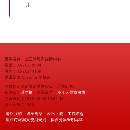
用
版權所有：淡江時報與媒體中心
電話：02-26250584
傳真：02-26214169
建議使用 Chrome 瀏覽器
個資相關問題請洽受理窗口，分機2799
管理者：
潘劭愷
/ 建置單位：
淡江大學資訊處
更新日期：2026-08-06 10:21:43
線上人數：1366
聯絡我們
法令規章
表格下載
工作流程
淡江時報網頁使用規則
個資蒐集聲明專區