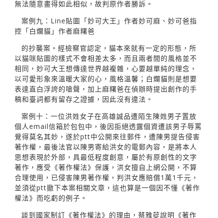
無法隨意畫得如此相似，故判原作者勝訴。
案例九：Line貼圖「妙可大王」作者妙可麻、妙可爸指
控「白爛貓」作者麻糬爸
的抄襲案。經檢察官認定，貓本來就有一定的形態，所
以貓咪貼圖的樣式不會相差太多，而且兩者間的風格並不
相同，妙可大王想傳達世界越複雜，心要越單純的理念，
以可愛形象來溫暖大家的心，風格溫馨；白爛貓則是想要
表達直白浮誇的嗆聲，加上麻糬爸在偵辦時提出創作的手
稿和臺詞都有留存之證據，因此沒有違法。
案例十：一位洪姓女子在高雄誠品遭陌生陳姓男子置放
個人email信箱於包包中，後因拒絕透露個資遭該男子辱罵
覺得莫名其妙，遂於ptt中公開來往郵件，遭陳男提告侵害
著作權，最後法官以陳男寄給洪女的電郵內容，是將本人
思想表現於外部，具最低程度創意，屬於有原創性的文字
著作，應受《著作權法》保護，洪女擅自上網公開，不算
合理使用，已侵害陳男著作權，判洪女應賠償1萬1千元，
並須從ptt撤下本案相關文章，這也算是一個因不懂《著作
權法》而吃虧的例子。
談到國家制訂《著作權法》的理由，蔡雅蓯說明《著作