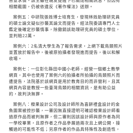
告並求償。該生雖在親友提醒下已關閉相關訊息，但因有
相關截圖，仍被依違反《著作權法》送辦。
案例五：中研院張姓博士培育生，發現林姓助理研究員
的碩士論文疑似抄襲其論文而提告，經法院委請專門人士
鑑定後確定抄襲情事，除撤銷該助理研究員的碩士學位，
並判賠22萬。
案例六：2名清大學生為了報告需求，上網下載鳥類照片
並置放於報告中，後被原拍攝者發現進而提告，後以和解
收場。
案例七：一位彰化縣田中國小老師，經營一個鄉土教學
網頁，其中也使用了案例六的拍攝者所拍攝的鳥類照片而
遭提告，法院基於該網頁是用於教育目的而非營利，且其
網頁內容是教授一些臺灣鳥類的相關資訊，是有助公益
的，故判決無罪。
案例八：橙果設計公司及設計師所為喜餅禮盒設計的金
魚圖案被控抄襲，一審因無直接證明可確認橙果設計師看
過原作品而被判無罪，但二審則因該設計師與原作者為同
一學校畢業，且原作者之作品參展過兩次且上網公開，接
觸過的可能性不低；另原作者的作品具特殊性及創造性，