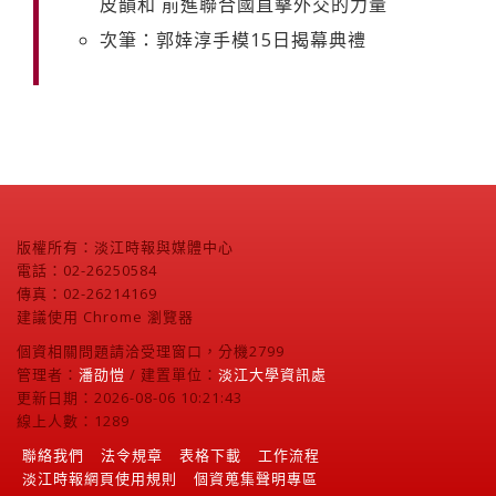
皮韻和 前進聯合國直擊外交的力量
次筆：郭婞淳手模15日揭幕典禮
版權所有：淡江時報與媒體中心
電話：02-26250584
傳真：02-26214169
建議使用 Chrome 瀏覽器
個資相關問題請洽受理窗口，分機2799
管理者：
潘劭愷
/ 建置單位：
淡江大學資訊處
更新日期：2026-08-06 10:21:43
線上人數：1289
聯絡我們
法令規章
表格下載
工作流程
淡江時報網頁使用規則
個資蒐集聲明專區