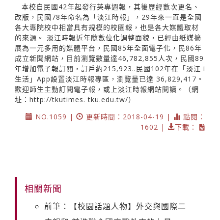
本校自民國42年起發行英專週報，其後歷經數次更名、
改版，民國78年命名為「淡江時報」，29年來一直是全國
各大專院校中相當具有規模的校園報，也是各大媒體取材
的來源。 淡江時報近年隨數位化調整面貌，已經由紙媒擴
展為一元多用的媒體平台，民國85年全面電子化，民86年
成立新聞網站，目前瀏覽數量達46,782,855人次，民國89
年增加電子報訂閱，訂戶約215,923..民國102年在「淡江 i
生活」App設置淡江時報專區，瀏覽量已達 36,829,417。
歡迎師生主動訂閱電子報，或上淡江時報網站閱讀。（網
址：http://tkutimes. tku.edu.tw/）
NO.1059 |
更新時間：2018-04-19 |
點閱：
1602 |
下載：
相關新聞
前筆：【校園話題人物】外交與國際二