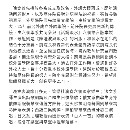
晚會首先播放各系成立及改名、外語大樓落成、歷年活
動回顧影片，以及歷任院長對外語學院的祝福，張校長致
詞表示，外語學院原先隸屬文學院，由於文學院規模太
大，25年前另外成立外語學院。前任院長更展開新的傳
統，由六個學系共同參與《話說淡水》六個語言版本製
作，最近則是《陳澄波與淡水》的出版，和淡水在地化的
結合十分重要。前院長林森鈴代表全體外語學院前院長們
向張校長致謝，並回憶擔任院長時，院內教師研究室四散
各處，無法像現今齊聚外語大樓；前院長吳錫德則談到本
校外語學院全臺規模最大，過去在外工作時，曾遇到許多
外校人士，皆十分看重本校外語學院，這歸功於張校長支
持和歷任院長的努力。陳小雀感謝全體師生努力，希望能
繼續發揚光大，創造更多25年。
晚會表演節目多元，管樂社演奏六個國家樂曲；法文系
師生演出詩歌朗誦及合唱生日快樂歌；俄文系由學生身穿
俄羅斯服裝帶來傳統方陣舞；迷火佛拉明哥舞團則帶來精
彩舞蹈表演；西語三吳鈞傑、陳柏睿帶來西班牙歌曲演
唱；日文系助理教授內田康表演「百人一首」的和歌演
唱，晚會在樂聲與掌聲中溫馨落幕。