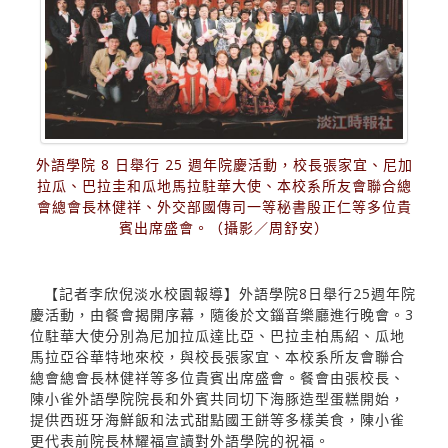
外語學院 8 日舉行 25 週年院慶活動，校長張家宜、尼加
拉瓜、巴拉圭和瓜地馬拉駐華大使、本校系所友會聯合總
會總會長林健祥、外交部國傳司一等秘書殷正仁等多位貴
賓出席盛會。（攝影／周舒安）
【記者李欣倪淡水校園報導】外語學院8日舉行25週年院
慶活動，由餐會揭開序幕，隨後於文錙音樂廳進行晚會。3
位駐華大使分別為尼加拉瓜達比亞、巴拉圭柏馬紹、瓜地
馬拉亞谷華特地來校，與校長張家宜、本校系所友會聯合
總會總會長林健祥等多位貴賓出席盛會。餐會由張校長、
陳小雀外語學院院長和外賓共同切下海豚造型蛋糕開始，
提供西班牙海鮮飯和法式甜點國王餅等多樣美食，陳小雀
更代表前院長林耀福宣讀對外語學院的祝福。