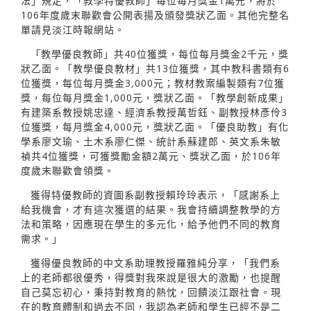
法」規定，「教學特優教師」每位每月獎金1萬元，將於
106年度歲末聯歡會公開表揚及頒發獎狀乙面。其他完整名
單請見淡江時報網站。
「教學優良教師」共40位獲獎，每位每月獎金2千元，獎
狀乙面。「教學優良教材」共13位獲獎，其中教科書類有6
位獲獎，每位每月獎金3,000元；教材教案編製類有7位獲
獎，每位每月獎金1,000元，獎狀乙面。「教學創新成果」
有建築系教授姚忠達、經濟系教授萬哲鈺、副教授林彥伶3
位獲獎，每月獎金4,000元，獎狀乙面。「優良助教」有化
學系廖文瑜、土木系廖仁傑、統計系蘇建郎、英文系朱敏
禎共4位獲獎，可獲獎勵金額2萬元、獎狀乙面，於106年
度歲末聯歡會領獎。
獲得特優教師的資圖系副教授賴玲玲表示，「感謝系上
給我機會，才有這次獲選的結果。我會持續調整教學的方
法和策略，因應現在學生的多元化，給予他們不同的教育
需求。」
獲得優良教師的中文系助理教授羅雅純分享，「我們系
上的老師都很優秀，得獎對我來說是很大的激勵，也提醒
自己莫忘初心，秉持對教育的熱忱，回饋淡江跟社會。現
在的教育體制和過去不同，我認為老師和學生已經不是二