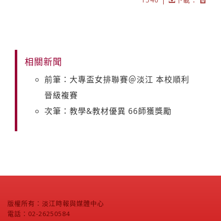
相關新聞
前筆：大專盃女排聯賽＠淡江 本校順利
晉級複賽
次筆：教學&教材優異 66師獲獎勵
版權所有：淡江時報與媒體中心
電話：02-26250584