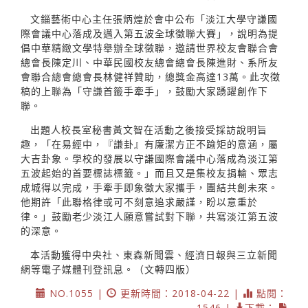
文錙藝術中心主任張炳煌於會中公布「淡江大學守謙國
際會議中心落成及邁入第五波全球徵聯大賽」，說明為提
倡中華精緻文學特舉辦全球徵聯，邀請世界校友會聯合會
總會長陳定川、中華民國校友總會總會長陳進財、系所友
會聯合總會總會長林健祥贊助，總獎金高達13萬。此次徵
稿的上聯為「守謙首籤手牽手」，鼓勵大家踴躍創作下
聯。
出題人校長室秘書黃文智在活動之後接受採訪說明旨
趣，「在易經中，『謙卦』有廉潔方正不踰矩的意涵，屬
大吉卦象。學校的發展以守謙國際會議中心落成為淡江第
五波起始的首要標誌標籤。」而且又是集校友捐輸、眾志
成城得以完成，手牽手即象徵大家攜手，團結共創未來。
他期許「此聯格律或可不刻意追求嚴謹，盼以意重於
律。」鼓勵老少淡江人願意嘗試對下聯，共寫淡江第五波
的深意。
本活動獲得中央社、東森新聞雲、經濟日報與三立新聞
網等電子媒體刊登訊息。（文轉四版）
NO.1055 |
更新時間：2018-04-22 |
點閱：
1546 |
下載：