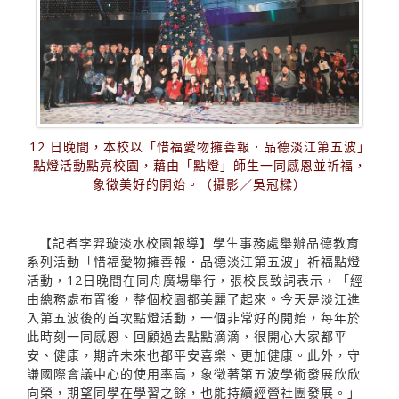
12 日晚間，本校以「惜福愛物擁善報．品德淡江第五波」
點燈活動點亮校園，藉由「點燈」師生一同感恩並祈福，
象徵美好的開始。（攝影／吳冠樑）
【記者李羿璇淡水校園報導】學生事務處舉辦品德教育
系列活動「惜福愛物擁善報．品德淡江第五波」祈福點燈
活動，12日晚間在同舟廣場舉行，張校長致詞表示，「經
由總務處布置後，整個校園都美麗了起來。今天是淡江進
入第五波後的首次點燈活動，一個非常好的開始，每年於
此時刻一同感恩、回顧過去點點滴滴，很開心大家都平
安、健康，期許未來也都平安喜樂、更加健康。此外，守
謙國際會議中心的使用率高，象徵著第五波學術發展欣欣
向榮，期望同學在學習之餘，也能持續經營社團發展。」