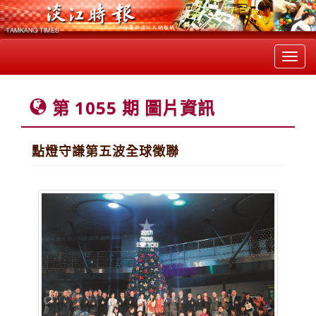
Toggl
navig
第 1055 期 圖片資訊
點燈守謙第五波全球徵聯