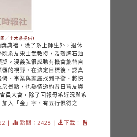
（圖／土木系提供）
頒獎典禮，除了系上師生外，退休
學院系友宋士武教授，及殼牌石油
頒獎。漫義弘很感動有機會能替自
際觀的視野，在決定目標後，認真
後悔、事業與家庭找到平衡、將快
私房景點，也熱情邀約昔日舊友與
屆會員大會，除了回報母系近況與系
，加入「金」字，有五行俱得之
22 |
點閱：2428 |
下載：