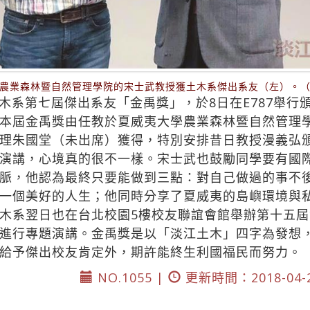
農業森林暨自然管理學院的宋士武教授獲土木系傑出系友（左）。
木系第七屆傑出系友「金禹獎」，於8日在E787舉行
本屆金禹獎由任教於夏威夷大學農業森林暨自然管理
理朱國堂（未出席）獲得，特別安排昔日教授漫義弘
演講，心境真的很不一樣。宋士武也鼓勵同學要有國
脈，他認為最終只要能做到三點：對自己做過的事不
一個美好的人生；他同時分享了夏威夷的島嶼環境與
木系翌日也在台北校園5樓校友聯誼會館舉辦第十五
進行專題演講。金禹獎是以「淡江土木」四字為發想
給予傑出校友肯定外，期許能終生利國福民而努力。
NO.1055 |
更新時間：2018-04-