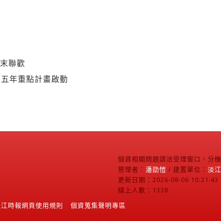
歲末聯歡
育五年重點計畫啟動
個資相關問題請洽受理窗口，分機2
管理者：
潘劭愷
/ 建置單位：
淡
更新日期：2026-08-06 10:21:43
線上人數：1338
淡江時報網頁使用規則
個資蒐集聲明專區