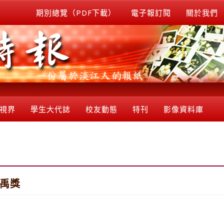
期別總覽（PDF下載）
電子報訂閱
關於我們
視界
學生大代誌
校友動態
特刊
影像資料庫
金禹獎