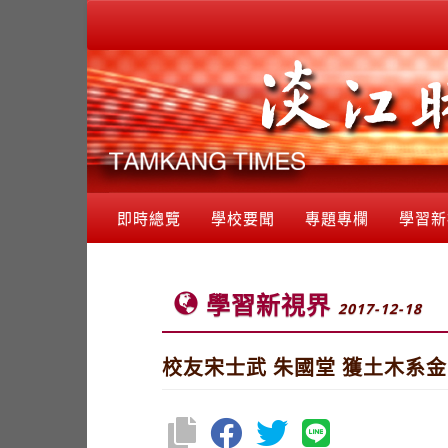
即時總覽
學校要聞
專題專欄
學習新
學習新視界
2017-12-18
校友宋士武 朱國堂 獲土木系