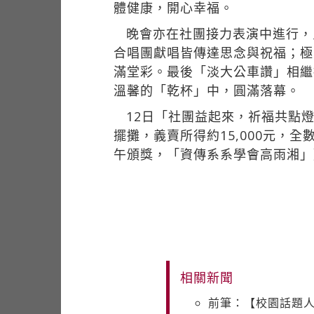
體健康，開心幸福。
晚會亦在社團接力表演中進行，
合唱團獻唱皆傳達思念與祝福；極
滿堂彩。最後「淡大公車讚」相繼抽出A
溫馨的「乾杯」中，圓滿落幕。
12日「社團益起來，祈福共點
擺攤，義賣所得約15,000元
午頒獎，「資傳系系學會高雨湘」
相關新聞
前筆：【校園話題人