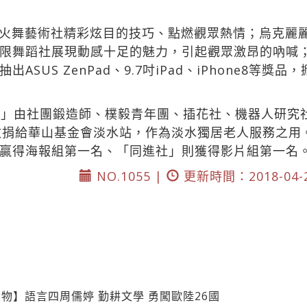
火舞藝術社精彩炫目的技巧、點燃觀眾熱情；烏克麗
限舞蹈社展現動感十足的魅力，引起觀眾激昂的吶喊
SUS ZenPad、9.7吋iPad、iPhone8等
燈」由社團鍛造師、樸毅青年團、插花社、機器人研究
，全數捐給華山基金會淡水站，作為淡水獨居老人服務之
贏得海報組第一名、「同進社」則獲得影片組第一名
NO.1055 |
更新時間：2018-04-
物】語言四周儒婷 勤耕文學 勇闖歐陸26國