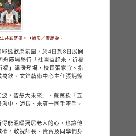
師生共襄盛舉。（攝影／麥麗雯、
耶誕歡樂氛圍，於4日到8日展開
同舟廣場舉行「社團益起來，祈福
祈福」溫暖登場，校長張家宜、指
戴萬欽、文錙藝術中心主任張炳煌
五波，智慧大未來」、戴萬欽「五
燈海中，師長、來賓一同手牽手，
所得能溫暖獨居老人的心，也讓他
減碳，敬祝師長、貴賓及同學們身