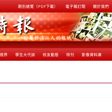
期別總覽（PDF下載）
電子報訂閱
關於我們
視界
學生大代誌
校友動態
特刊
影像資料庫