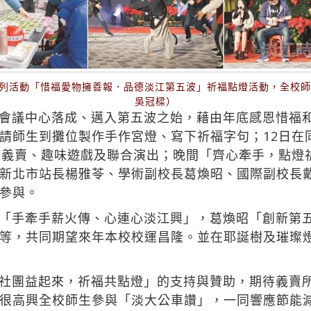
育系列活動「惜福愛物擁善報．品德淡江第五波」祈福點燈活動，全校
吳冠樑）
會議中心落成、邁入第五波之始，藉由年底感恩惜福和
請師生到攤位製作手作宮燈、寫下祈福字句；12日在
益義賣、趣味遊戲及聯合演出；晚間「齊心牽手，點燈
新北市站長楊雅苓、學術副校長葛煥昭、國際副校長
參與。
「手牽手薪火傳、心連心淡江興」，葛煥昭「創新第
等，共同期望來年本校校運昌隆。並在耶誕樹及璀璨
社團益起來，祈福共點燈」的支持與贊助，期待義賣
很高興全校師生參與「淡大公車讚」，一同響應節能