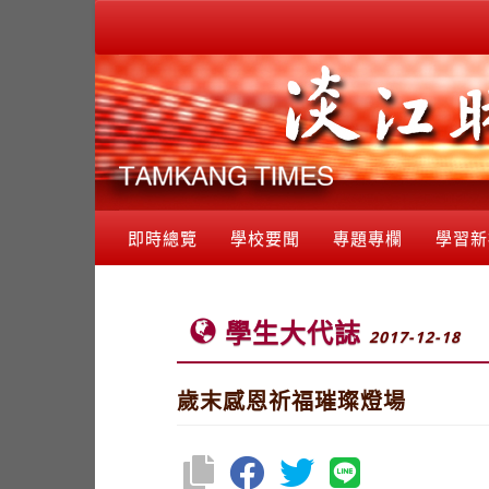
即時總覽
學校要聞
專題專欄
學習新
學生大代誌
2017-12-18
歲末感恩祈福璀璨燈場