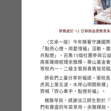
學務處於 12 日舉辦品德教
（文承一版）今年隨著守謙國際
「點亮心燈，用愛惜福」活動，邀
共點燈」，召集15個社團參與公
南客運總經理余雅輝、華山基金會
等校內一、二級主管與貴賓皆蒞臨
師長們上臺分享祈福語，張校長
虎崗上第五波，水岸山明開新運」
齊喊「齊心牽手，點燈祈福」。
楊雅苓說，感謝淡江師生對於「
們有豐盛的年菜享用。余雅輝說，