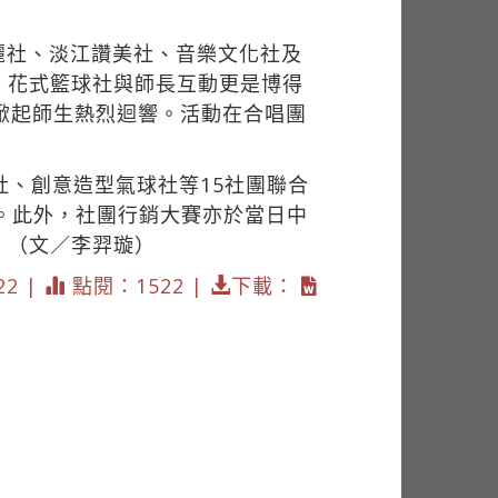
麗社、淡江讚美社、音樂文化社及
；花式籃球社與師長互動更是博得
獎品，掀起師生熱烈迴響。活動在合唱團
社、創意造型氣球社等15社團聯合
用。此外，社團行銷大賽亦於當日中
。（文／李羿璇）
22 |
點閱：1522 |
下載：