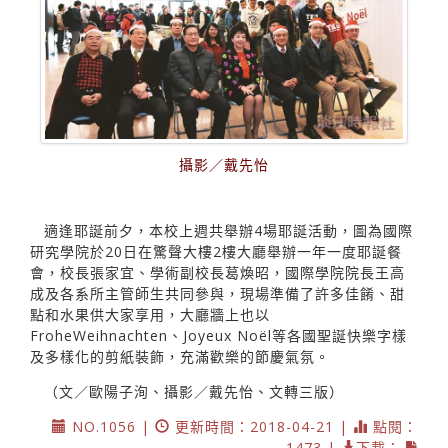
攝影／戴先怡
適逢耶誕前夕，本校上週共舉辦4場耶誕活動，圖為國際
研究學院於20日在驚聲大樓2樓大廳舉辦一年一度耶誕餐
會，校長張家宜、學術副校長葛煥昭，國際學院院長王高
成及各系所主管師生共同參與，現場準備了許多佳餚、甜
點和水果供大家享用，大廳牆上也以
FroheWeihnachten、Joyeux Noël等各國聖誕快樂字樣
及多樣化的剪紙裝飾，充滿歡樂的節慶氣氛。
（文／歐陽子洵、攝影／戴先怡、文轉三版）
NO.1056 |
更新時間：2018-04-21 |
點閱：
1473 |
下載：