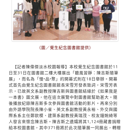
（圖／覺生紀念圖書館提供）
【記者陳偉傑淡水校園報導】本校覺生紀念圖書館於11
日至31日在圖書館二樓大樓展出「聽風習靜：陳吉斯隨筆
展」，而名為「慢•品•聚」的開幕式則在18日舉辦。開幕
式首先由覺生紀念圖書館館長宋雪芳發表致詞，宋雪芳表
示，已故英文系副教授陳吉斯與圖書館結緣於《如果我是
一本書》圖文展，他在這次展覽中對圖書館幫助甚大。隨
後播放紀錄陳吉斯多次參與圖書館活動的影片。再來分別
由外語學院院長陳小雀、英文系副教授黃永裕、外交與國
際系系主任鄭欽模、建築系副教授黃瑞茂、校友鐘婉綺等
人發言來懷念陳吉斯。陳吉斯之遺孀將其1,124冊藏書捐贈
給本校圖書館，其中371冊將於此次隨筆展一同展出，轉贈