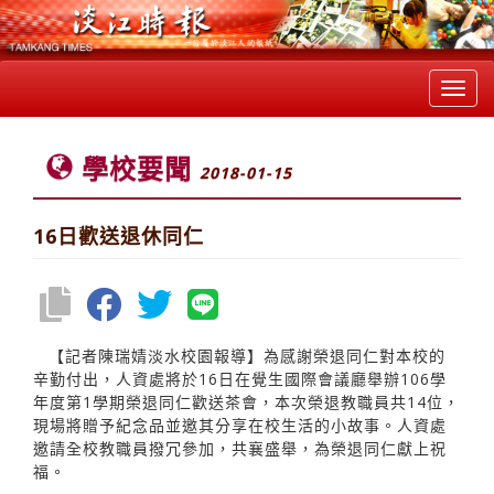
Toggl
navig
學校要聞
2018-01-15
16日歡送退休同仁
【記者陳瑞婧淡水校園報導】為感謝榮退同仁對本校的
辛勤付出，人資處將於16日在覺生國際會議廳舉辦106學
年度第1學期榮退同仁歡送茶會，本次榮退教職員共14位，
現場將贈予紀念品並邀其分享在校生活的小故事。人資處
邀請全校教職員撥冗參加，共襄盛舉，為榮退同仁獻上祝
福。