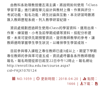
由教科系助理教授鍾志鴻主講，將說明如何使用「iClass
學習平臺」進行課程單元設計與教材上傳、作業與評分、
考試功能、點名功能、師生討論與互動，本次研習時數將
匯入教師歷程系統，列入教學研習紀錄。
資訊處規劃透過師生使用iClass的學習資料，運用出席、
作業、練習題、小考及前學期成績等資料，搭配分析建
模，未來可提供先期預警資訊，提供教師教學的參考，讓
教師適時掌握學生學生狀況，以確保學生學習成效。
目前參與導入課程之專任教師已達3成以上，期望下學期
專任教師的參與率可達五成，資訊處呼籲各系所教師積極
報名，報名時間從即日起至22日中午12時止，報名網址
http://enroll.tku.edu.tw/course.aspx?
cid=FKJX1070124
NO.1059 |
更新時間：2018-04-20 |
點閱：
1666 |
下載：