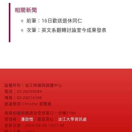
相關新聞
前筆：16日歡送退休同仁
次筆：英文系翻轉討論室今成果發表
版權所有：淡江時報與媒體中心
電話：02-26250584
傳真：02-26214169
建議使用 Chrome 瀏覽器
個資相關問題請洽受理窗口，分機2799
管理者：
潘劭愷
/ 建置單位：
淡江大學資訊處
更新日期：2026-08-06 10:21:43
線上人數：2257