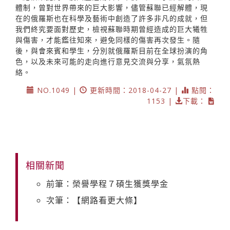
體制，曾對世界帶來的巨大影響，儘管蘇聯已經解體，現
在的俄羅斯也在科學及藝術中創造了許多非凡的成就，但
我們終究要面對歷史，檢視蘇聯時期曾經造成的巨大犧牲
與傷害，才能鑑往知來，避免同樣的傷害再次發生。隨
後，與會來賓和學生，分別就俄羅斯目前在全球扮演的角
色，以及未來可能的走向進行意見交流與分享，氣氛熱
絡。
NO.1049 |
更新時間：2018-04-27 |
點閱：
1153 |
下載：
相關新聞
前筆：榮譽學程７碩生獲獎學金
次筆：【網路看更大條】