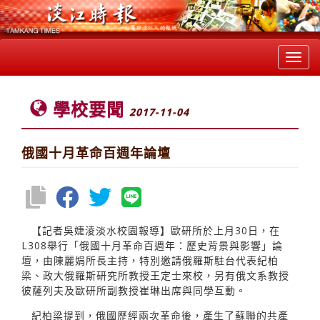
Toggl
navig
學校要聞
2017-11-04
俄國十月革命百週年論壇
【記者吳婕淩淡水校園報導】歐研所於上月30日，在
L308舉行「俄國十月革命百週年：歷史背景與影響」論
壇，由陳麗娟所長主持，特別邀請俄羅斯駐台代表紀柏
梁、政大俄羅斯研究所教授王定士來校，另有俄文系教授
彼薩列夫及歐研所副教授崔琳出席與同學互動。
紀柏梁提到，俄國歷經兩次革命後，產生了蘇聯的共產