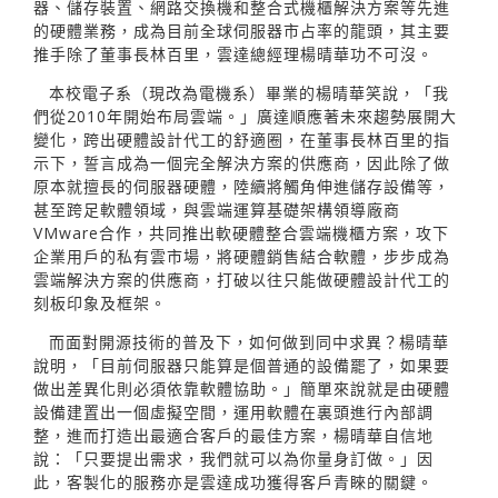
器、儲存裝置、網路交換機和整合式機櫃解決方案等先進
的硬體業務，成為目前全球伺服器市占率的龍頭，其主要
推手除了董事長林百里，雲達總經理楊晴華功不可沒。
本校電子系（現改為電機系）畢業的楊晴華笑說，「我
們從2010年開始布局雲端。」廣達順應著未來趨勢展開大
變化，跨出硬體設計代工的舒適圈，在董事長林百里的指
示下，誓言成為一個完全解決方案的供應商，因此除了做
原本就擅長的伺服器硬體，陸續將觸角伸進儲存設備等，
甚至跨足軟體領域，與雲端運算基礎架構領導廠商
VMware合作，共同推出軟硬體整合雲端機櫃方案，攻下
企業用戶的私有雲市場，將硬體銷售結合軟體，步步成為
雲端解決方案的供應商，打破以往只能做硬體設計代工的
刻板印象及框架。
而面對開源技術的普及下，如何做到同中求異？楊晴華
說明，「目前伺服器只能算是個普通的設備罷了，如果要
做出差異化則必須依靠軟體協助。」簡單來說就是由硬體
設備建置出一個虛擬空間，運用軟體在裏頭進行內部調
整，進而打造出最適合客戶的最佳方案，楊晴華自信地
說：「只要提出需求，我們就可以為你量身訂做。」因
此，客製化的服務亦是雲達成功獲得客戶青睞的關鍵。