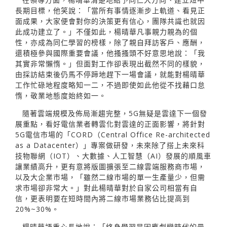
長期目標，他笑說：「當所有事情逐漸步上軌道、看見正
面成果，大家便會對你的決策更有信心，團隊共識也就因
此成功建立了。」不僅如此，楊晴華凡事親力親為的個
性，亦成為同仁學習的榜樣，除了親自拜訪客戶、應酬，
還積極參與國際重要會議，他搔搔頭不好意思地說：「我
其實非常懶惰。」但面對工作卻表現出截然不同的樣貌，
由採訪結束後仍馬不停蹄地趕下一場會議，就能對楊晴華
工作忙碌地程度略知一二，不過即使如此他從不找藉口怠
惰，敬業地態度始終如一。
隨著雲端規模及佈局漸趨完整，5G無疑是雲達下一個發
展重點，看好電信業者轉雲化對雲達的正面影響，將針對
5G電信市場的「CORD（Central Office Re-architected
as a Datacenter）」專案做研發，未來除了搭上未來科
技物聯網（IOT）、大數據、人工智慧（AI）發展的順風車
讓業績高升，更有意將版圖擴張至二線雲端服務商市場，
以及大企業市場，「雖然二線市場的單一生產量少，但需
求市場卻非常大。」對此楊晴華對於自家公司相當有自
信，更表明要在短時間內將二線市場業務佔比提高到
20%~30%。
楊晴華語重心長地說：「終身學習是因應劇變時代的最