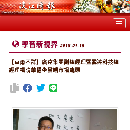
Toggl
navig
學習新視界
2018-01-15
【卓爾不群】廣達集團副總經理暨雲達科技總
經理楊晴華穩坐雲端市場龍頭