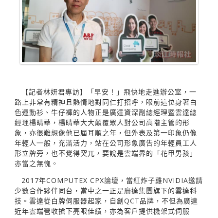
【記者林妍君專訪】「早安！」飛快地走進辦公室，一
路上非常有精神且熱情地對同仁打招呼，眼前這位身著白
色運動衫、牛仔褲的人物正是廣達資深副總經理暨雲達總
經理楊晴華，楊晴華大大顛覆眾人對公司高階主管的形
象，亦很難想像他已屆耳順之年，但外表及第一印象仍像
年輕人一般，充滿活力，站在公司形象廣告的年輕員工人
形立牌旁，也不覺得突兀，要說是雲端界的「花甲男孩」
亦當之無愧。
2017年COMPUTEX CPX論壇，當紅炸子雞NVIDIA邀請
少數合作夥伴同台，當中之一正是廣達集團旗下的雲達科
技。雲達從白牌伺服器起家，自創QCT品牌，不但為廣達
近年雲端營收搶下亮眼佳績，亦為客戶提供機架式伺服