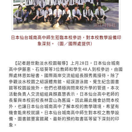
日本仙台城南高中師生蒞臨本校參訪，對本校教學設備印
象深刻。（圖／國際處提供）
【記者趙世勳淡水校園報導】上月28日，日本仙台城南
高中伊藤恵、石垣葵等3位教師和學生48人到校參訪，由國
際處林恩如秘書、國際兩岸交流組組長顏秀鳳接待。除了
參觀淡水校園之紹謨體育館、紹謨游泳館、覺生紀念圖書
館等校園設施外，他們也積極詢問來校升學的管道。本次
活動負責人交流組組員顏嘉慧表示，日本仙台高中老師的
長輩與本校前校長林雲山為舊識，因此藉此機會訪問本校
外，也讓日本仙台城南高中了解本校的教學環境，希望有
機會能來校就讀。日本仙台城南高中師生對本校之教學設
備、圖書館豐富館藏、最新的預約取書區等留下深刻的印
象。