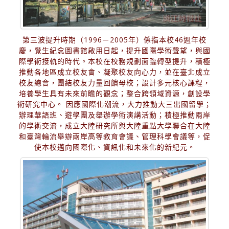
第三波提升時期（1996－2005年）係指本校46週年校
慶，覺生紀念圖書館啟用日起，提升國際學術聲望，與國
際學術接軌的時代。本校在校務規劃面臨轉型提升，積極
推動各地區成立校友會、凝聚校友向心力，並在臺北成立
校友總會，團結校友力量回饋母校；設計多元核心課程，
培養學生具有未來前瞻的觀念；整合跨領域資源，創設學
術研究中心。 因應國際化潮流，大力推動大三出國留學；
辦理華語班、遊學團及舉辦學術演講活動；積極推動兩岸
的學術交流，成立大陸研究所與大陸重點大學聯合在大陸
和臺灣輪流舉辦兩岸高等教育會議、管理科學會議等，促
使本校邁向國際化、資訊化和未來化的新紀元。