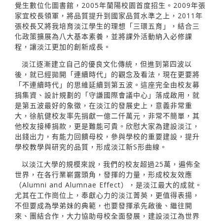
覺生數位化圖書館，2005年蘭陽校園首度招生。2009年張
家宜校長領軍，將品質提升到國家品質水準之上，2011年
張校長又將我培育淡江學生的理想「三環五育」，結合三
化政策擴展為八大基本素養，並將課外活動納入必修課
程，讓淡江更加的創新成長。
淡江逐漸建立自己的優良文化傳統，但進到第四波以
後，就已經拋開「連續時代」的觀念及看法，現在更要將
「不連續時代」的思維延續到第五波。這座完全由校友募
捐集資、設計規劃的「守謙國際會議中心」落成啟用，就
是第五波最好的象徵，在淡江的發展史上，意義非常重
大，徐航健校友率先捐獻一億二仟萬元，非常不簡單，其
他校友接棒捐款，更是難能可貴。欣慰大家為建設淡江，
出錢出力，有能力回饋母校，參與學校的重要建設，提升
學校教學與研究的品質，形成淡江新S形曲線。
以淡江大學的規模來說，我們的校友超過25萬，遍佈全
世界，在各行業嶄露頭角，發揮的力量，形成校友效應
（Alumni and Alumnae Effect），是淡江最大的成就。
尤其在工作崗位上，奉獻心力的淡江菁英，更值得表揚，
不但要成為學弟妹的典範，也要發揮承先啟後、繼往開
來、團結合作，大力協助母校全面發展，建設淡江為世界