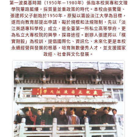
第一波奠基時期（1950年－1980年）係指本校英專和文理
學院篳路藍縷，採質量並重政策的時代。本校由張驚聲、
張建邦父子創始於1950年，原擬以籌設淡江大學為目標，
遂而向教育部提出申請，礙於規模和法規限制，先以「淡
江英語專科學校」成立，是全臺第一所私立高等學府，更
為私立大專校院的興學，探尋途徑。創辦人張建邦以「樸
實剛毅」為校訓，提倡國際化、資訊化、未來化更是本校
永續經營與發展的根基，培育無數優秀人才，並支援國家
政經、社會與文化發展。