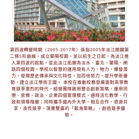
第四波轉變時期（2005-2017年）係指2005年淡江開闢第
二條S形曲線，成立蘭陽校園，並以招生之日起，為淡江進
入第四波的起點。從此淡江拓展為淡水、臺北、蘭陽、網
路四個校園。學校以智慧的運用現有人力、物力，爆發潛
力，發揮歷史傳承與文化特性，加四倍努力，提升學術優
勢，建立淡江學術王國。 本校在推動校務發展面對高等教
育競爭激烈的時代，經營團隊啟用整合創新策略，運用同
僚、官僚、政治、企業四個管理模式，適時活化教學、行
政和領導階層；同時攜手國內外大學，相互合作，資源共
享，良性競爭，落實雙贏的「藍海策略」，創造競爭優
勢。