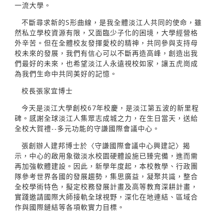
一流大學。
不斷尋求新的S形曲線，是我全體淡江人共同的使命，雖
然私立學校資源有限，又面臨少子化的困境，大學經營格
外辛苦。但在全體校友發揮愛校的精神，共同參與支持母
校未來的發展，我們有信心可以不斷再造高峰，創造出我
們最好的未來，也希望淡江人永遠視校如家，讓五虎崗成
為我們生命中共同美好的記憶。
校長張家宜博士
今天是淡江大學創校67年校慶，是淡江第五波的新里程
碑。感謝全球淡江人集眾志成城之力，在生日當天，送給
全校大賀禮--多元功能的守謙國際會議中心。
張創辦人建邦博士於〈守謙國際會議中心興建記〉揭
示，中心的啟用象徵淡水校園硬體設施已臻完備，進而需
再加強軟體建設。因此，新學年度起，本校教學、行政團
隊參考世界各國的發展趨勢，集思廣益，凝聚共識，整合
全校學術特色，擬定校務發展計畫及高等教育深耕計畫，
實踐邀請國際大師接軌全球視野，深化在地連結、區域合
作與國際鏈結等各項軟實力目標。