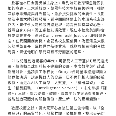
欣喜從本屆金鷹獎得主身上，看到淡江教育理念穩固扎
根的痕跡。土木系校友，朝陽科技大學校長鄭道明，強調
兼顧專業知識與課外輔助，勇於接受挑戰的重要性。長期
關注中國大陸政經發展，到中國開疆闢土的水環系校友許
作名，曾任永大電梯設備總經理，認為要保有學習心態，
找尋自身方向。資工系校友馮啟豐，現任本校北美洲聯合
校友總會會長，憑藉Don't even ask! Just do it的經營理
念，在異國開創商機。企管系校友藍俊昇，為臺灣最大散
裝船隊董事長，掌握世界航運業務，感謝母校嚴格的考試
制度，督促他明白學問沒有不勞而獲的道理。
21世紀是創造驚喜的年代，可預見人工智慧(AI)超光速成
長，將帶動全球新科技不連續的發展。本次教學與行政革
新研討會，邀請資工系校友、Google台灣董事總經理簡立
峰返校演講，認為機器人的發展，已不再仰賴人類的經驗
數據，而是以AI人工智慧「大數據」、「機器學習」，產
生「智慧服務」（Intelligence Service）。未來掌握「硬
體+」思維，整合硬體、軟體、雲端平台並與消費者串連，
就能創造硬體外的服務價值，產生新一波的產業變動。
歡慶校慶之餘，請大家齊心為淡江第五波命義，以「全
員參與」的品質特色，凝聚共識，發揮創意，找出最適切