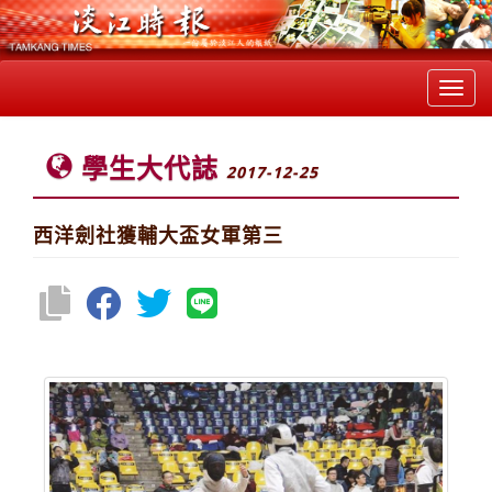
Toggl
navig
學生大代誌
2017-12-25
西洋劍社獲輔大盃女軍第三