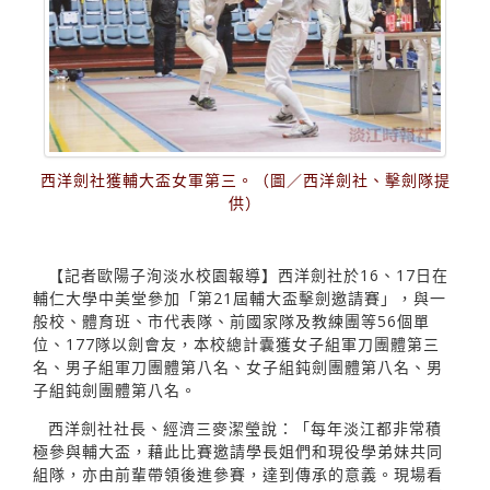
西洋劍社獲輔大盃女軍第三。（圖／西洋劍社、擊劍隊提
供）
【記者歐陽子洵淡水校園報導】西洋劍社於16、17日在
輔仁大學中美堂參加「第21屆輔大盃擊劍邀請賽」，與一
般校、體育班、市代表隊、前國家隊及教練團等56個單
位、177隊以劍會友，本校總計囊獲女子組軍刀團體第三
名、男子組軍刀團體第八名、女子組鈍劍團體第八名、男
子組鈍劍團體第八名。
西洋劍社社長、經濟三麥潔瑩說：「每年淡江都非常積
極參與輔大盃，藉此比賽邀請學長姐們和現役學弟妹共同
組隊，亦由前輩帶領後進參賽，達到傳承的意義。現場看