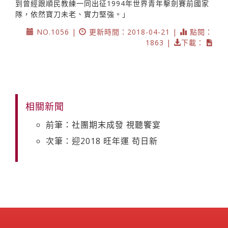
到曾經跟順民教練一同出征1994年世界青年擊劍賽前國家
隊，依然寶刀未老、實力堅強。」
NO.1056 |
更新時間：2018-04-21 |
點閱：
1863 |
下載：
相關新聞
前筆：社團期末成發 視聽饗宴
次筆：迎2018 旺年運 苟日新