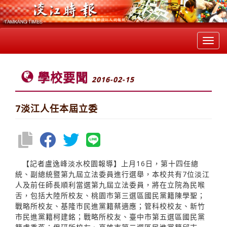
Toggl
navig
學校要聞
2016-02-15
7淡江人任本屆立委
【記者盧逸峰淡水校園報導】上月16日，第十四任總
統、副總統暨第九屆立法委員進行選舉，本校共有7位淡江
人及前任師長順利當選第九屆立法委員，將在立院為民喉
舌，包括大陸所校友、桃園市第三選區國民黨籍陳學聖；
戰略所校友、基隆市民進黨籍蔡適應；管科校校友、新竹
市民進黨籍柯建銘；戰略所校友、臺中市第五選區國民黨