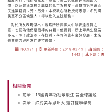
籍盧秀燕；俄研所校友、高雄市第二選區民進黨籍邱志
偉，以及曾獲本校金鷹獎的化工系校友、高雄市第三選區
民進黨籍劉世芳。另外，本校教心所教授柯志恩，名列國
民黨不分區候選人，得以進入立院服務。
對於所友表現傑出，戰略所所長李大中除表達祝賀之
意，也認為他們是很棒的典範。他提到，所上畢業生發展
多元，除了政治圈，在媒體、學界等皆有良好發展，未來
也會盡力與所友們維持聯繫。
NO.991 |
更新時間：2018-03-19 |
點閱：
1442 |
下載：
相關新聞
前筆：13國青年領袖聚淡江 論全球議題
次筆：締約美韋恩州大 簽訂雙聯學制