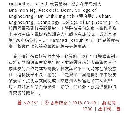
Dr.Farshad Fotouhi代表簽約，雙方在韋恩州大
Dr.Simon Ng, Associate Dean, College of
Engineering、Dr. Chih Ping Yeh（葉治平）, Chair,
Engineering Technology, College of Engineering、本
校國際事務副校長戴萬欽、工學院院長何啟東、電機系系
主任陳巽璋、電機系教師等人見證下完成儀式，成為本校
第186所姊妹校。Dr. Farshad Fotouhi表示，這是首度來
臺，將會再帶領該校學術副校長來校參訪。
除了進行姊妹校簽約之外，也簽訂3+2和1+1雙聯學制，
這將助於縮短學生修業年限，並取得國內外大學學位。促
成此次的合作為本校電機系校友葉治平，同時亦在該校擔
任工程科技部部長，他說：「是與第二屆電機系畢業校友
謝景棠、張明宗共同促成，韋恩州大與當地企業交流密
切，有許多產學合作機會，除學生受益外，亦提供教師海
外交流的機會。」
NO.991 |
更新時間：2018-03-19 |
點閱：
1730 |
下載：