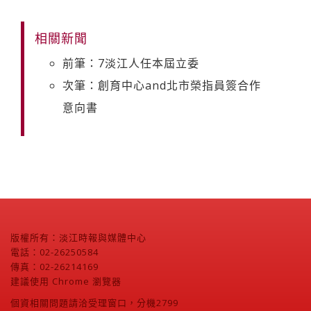
相關新聞
前筆：7淡江人任本屆立委
次筆：創育中心and北市榮指員簽合作
意向書
版權所有：淡江時報與媒體中心
電話：02-26250584
傳真：02-26214169
建議使用 Chrome 瀏覽器
個資相關問題請洽受理窗口，分機2799