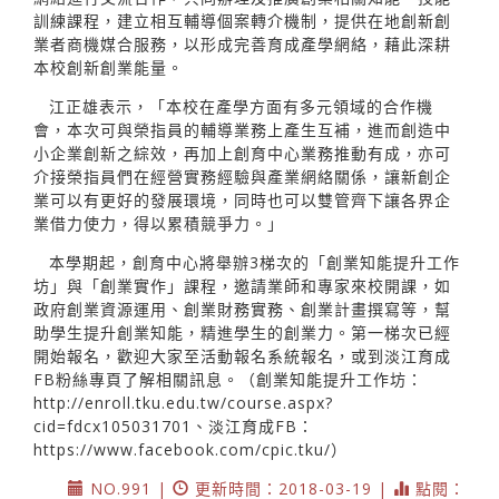
訓練課程，建立相互輔導個案轉介機制，提供在地創新創
業者商機媒合服務，以形成完善育成產學網絡，藉此深耕
本校創新創業能量。
江正雄表示，「本校在產學方面有多元領域的合作機
會，本次可與榮指員的輔導業務上產生互補，進而創造中
小企業創新之綜效，再加上創育中心業務推動有成，亦可
介接榮指員們在經營實務經驗與產業網絡關係，讓新創企
業可以有更好的發展環境，同時也可以雙管齊下讓各界企
業借力使力，得以累積競爭力。」
本學期起，創育中心將舉辦3梯次的「創業知能提升工作
坊」與「創業實作」課程，邀請業師和專家來校開課，如
政府創業資源運用、創業財務實務、創業計畫撰寫等，幫
助學生提升創業知能，精進學生的創業力。第一梯次已經
開始報名，歡迎大家至活動報名系統報名，或到淡江育成
FB粉絲專頁了解相關訊息。（創業知能提升工作坊：
http://enroll.tku.edu.tw/course.aspx?
cid=fdcx105031701、淡江育成FB：
https://www.facebook.com/cpic.tku/）
NO.991 |
更新時間：2018-03-19 |
點閱：