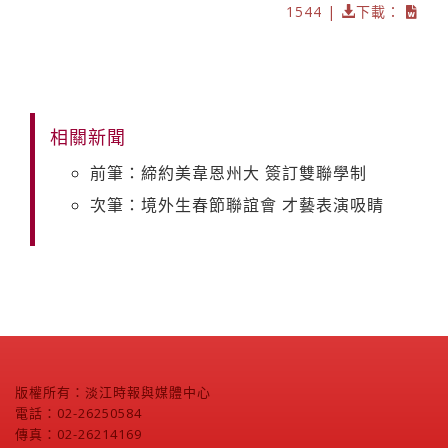
1544 |
下載：
相關新聞
前筆：締約美韋恩州大 簽訂雙聯學制
次筆：境外生春節聯誼會 才藝表演吸睛
版權所有：淡江時報與媒體中心
電話：02-26250584
傳真：02-26214169