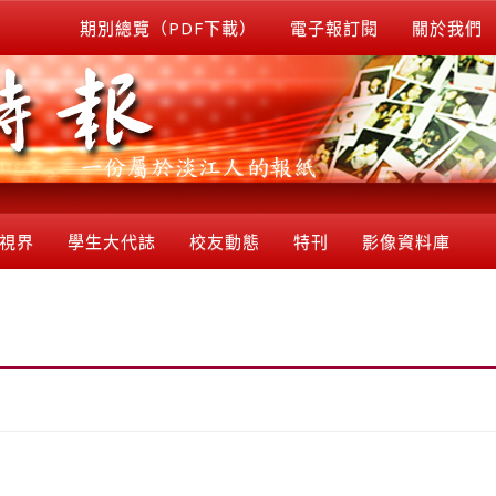
期別總覽（PDF下載）
電子報訂閱
關於我們
視界
學生大代誌
校友動態
特刊
影像資料庫