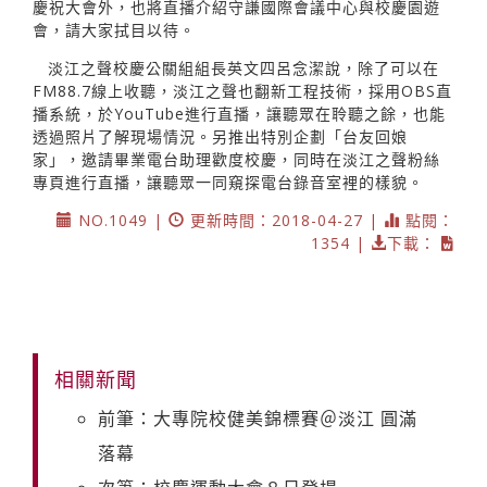
慶祝大會外，也將直播介紹守謙國際會議中心與校慶園遊
會，請大家拭目以待。
淡江之聲校慶公關組組長英文四呂念潔說，除了可以在
FM88.7線上收聽，淡江之聲也翻新工程技術，採用OBS直
播系統，於YouTube進行直播，讓聽眾在聆聽之餘，也能
透過照片了解現場情況。另推出特別企劃「台友回娘
家」，邀請畢業電台助理歡度校慶，同時在淡江之聲粉絲
專頁進行直播，讓聽眾一同窺探電台錄音室裡的樣貌。
NO.1049 |
更新時間：2018-04-27 |
點閱：
1354 |
下載：
相關新聞
前筆：大專院校健美錦標賽＠淡江 圓滿
落幕