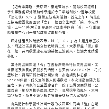
【記者李羿璇、黃泓齊、秦宛萱淡水、蘭陽校園報導】
學生事務處課外活動輔導組於今日舉辦創校67週年校慶
「淡江很ㄏㄨㄟˋ」暨第五波系列活動，首先上午10時是由
蛋捲馬戲團校慶園遊「會」、校園寫生同樂「繪」率先登
場，上午11時30分則是展開守謙牽手同舟「薈」－守謙國
際會議中心同舟廣場啟用暨慶祝茶會。
課外組組長陳瑞娥表示，以「ㄏㄨㄟˋ」為主題是希望校
友、附近社區居民與全校教職員工生，大家都能「匯」集
在一起，共同歡樂慶祝及迎接第五波到來，歡迎大家踴躍
參加。
蛋捲馬戲團園遊「會」在書卷廣場舉行拍賣馬戲團、美
聲蛋捲及團長的把戲系列活動，當天有BEATBOX社、花式
籃球社、舞蹈研習社等社團演出，亦邀請到林芯儀、
Spexial偉晉、傅又宣等藝人到場歡唱。本次活動和陽光基
金會、為了海龜等公益團體合作，除了設置闖關遊戲、公
益義賣、捐發票換造型氣球之外，現場還準備紅包、太將
鍋兌換券、藍白小鎮兌換券等精美獎品供大家抽獎。
由美術社和學藝性社團合辦的校園寫生同樂「繪」在驚
聲廣場展開，本次寫生以淡水校園風景、建築、人文等