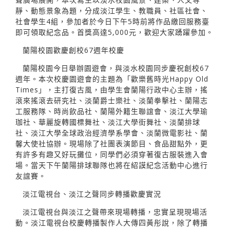
靜、動態景象為題，分成淡江學生、教職員、社區社會、
社會學生4組，參加者於今日下午5時前將作品繳回服務臺
即可領取紀念品。首獎高達5,000元，歡迎大家踴躍參加。
蘭陽校園歡慶創校67週年校慶
蘭陽校園今日舉辦園遊會，與淡水校園同步慶祝創校67
週年。本次校慶園遊會的主題為「歡樂舊時光Happy Old
Times」，主打復古風，由學生會蘭陽行政中心主辦，搖
滾來搖滾去研究社、淡蘭爵士樂社、淡蘭拳擊社、蘭陽志
工服務隊、時尚飲品社、蘭陽外籍生聯誼會、淡江大學瑜
珈社、華麗旋轉國標舞社、淡江大學街舞社、淡蘭排球
社、淡江大學全球政治經濟學系學會、淡蘭微電影社、蘭
馨大使社協辦。現場除了社團表演節目、食品甜點外，更
有許多有趣又好玩攤位，同學們必須穿著復古服裝進入會
場。當天下午蘭陽排球聯隊也將在紹謨紀念活動中心進行
友誼賽。
淡江電視台、淡江之聲同步轉播歡慶實況
淡江電視台與淡江之聲帶來現場轉播，忠實呈現現場活
動。淡江電視台校慶轉播製作人大傳四黃彤說，除了轉播