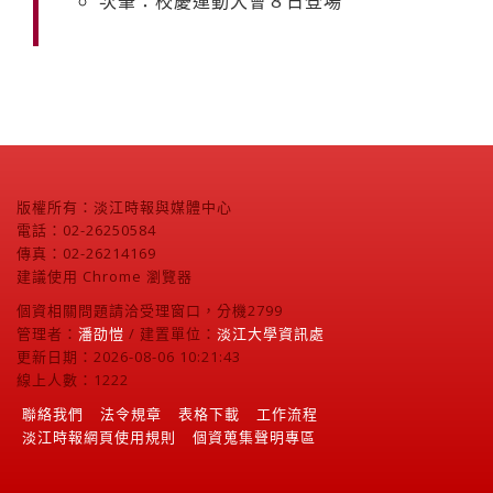
次筆：校慶運動大會８日登場
版權所有：淡江時報與媒體中心
電話：02-26250584
傳真：02-26214169
建議使用 Chrome 瀏覽器
個資相關問題請洽受理窗口，分機2799
管理者：
潘劭愷
/ 建置單位：
淡江大學資訊處
更新日期：2026-08-06 10:21:43
線上人數：1222
聯絡我們
法令規章
表格下載
工作流程
淡江時報網頁使用規則
個資蒐集聲明專區