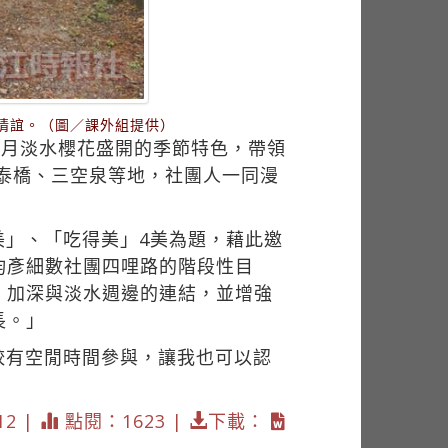
情誼。（圖／課外組提供）
3月淡水櫻花盛開的季節特色，帶領
國泰橋、三空泉等地，社團人一同漫
美」、「吃得美」4美為題，藉此邀
鈞彥細數社團四哩路的階段性目
，加深與淡水週邊的連結，並增強
長。」
較有空閒時間參與，讓我也可以認
12 |
點閱：1623 |
下載：