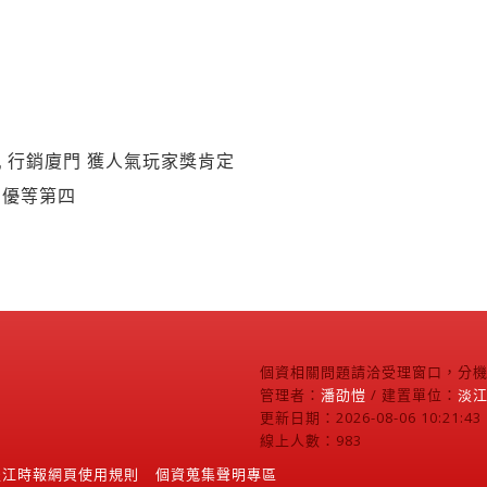
 行銷廈門 獲人氣玩家獎肯定
國優等第四
個資相關問題請洽受理窗口，分機2
管理者：
潘劭愷
/ 建置單位：
淡
更新日期：2026-08-06 10:21:43
線上人數：983
淡江時報網頁使用規則
個資蒐集聲明專區