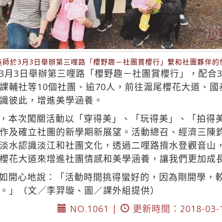
造師於3月3日舉辦第三哩路「櫻野趣－社團賞櫻行」繫和社團夥伴的
3月3日舉辦第三哩路「櫻野趣－社團賞櫻行」，配合
課輔社等10個社團、逾70人，前往滬尾櫻花大道、
識彼此，增進美學涵養。
，本次闖關活動以「穿得美」、「玩得美」、「拍得
作及確立社團的新學期新展望。活動總召、經濟三陳
淡水認識淡江和社團文化，透過二哩路揹水登觀音山
櫻花大道來增進社團情感和美學涵養，讓我們更加成
如開心地說：「活動時間挑得蠻好的，因為剛開學，
。」（文／李羿璇、圖／課外組提供）
NO.1061 |
更新時間：2018-03-