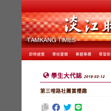
即時總覽
學校要聞
專題專欄
學習新
學生大代誌
2018-03-12
第三哩路社團賞櫻趣