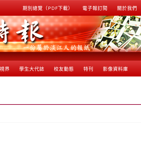
期別總覽（PDF下載）
電子報訂閱
關於我們
視界
學生大代誌
校友動態
特刊
影像資料庫