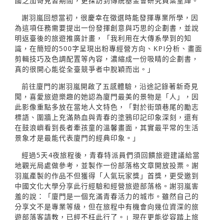
國芝加哥見習期間，更採訪到傳統基金會研究員葉望輝。
謝羽嵐回想當初，很慶幸在徵選時能發揮專業所學，因
為這項任務需要提出一份發揮創意與巧思的企劃書，並說
明返臺後的旅遊推廣計畫，「我利用在大傳系學到的知
識，在簡短的500字呈現出粉專經營方向、KPI分析、畫面
剪輯技巧及色調配置等內容，濃縮成一份吸睛的企劃書，
真的很開心能從全臺競爭者中脫穎而出。」
前往廈門的謝羽嵐開啟了五感體驗，沿途記錄著新奇見
聞，喜愛旅遊樂趣的她認為廈門最美的景物是「人」，因
此影像重點多放在當地人文特色，「對於街頭巷尾的勵志
標語、圍牆上充滿熱血與青春的塗鴉印記印象深刻，還有
在鼓浪嶼看到長者牽孩童的溫馨畫面，其實最平常的生活
景象才是最能代表廈門的經典印象。」
經過5天4夜旅程後，青春特派員們須回饋旅遊建議給當
地觀光局處做參考，並製作一份部落格文章開放投票。謝
羽嵐產製的作品不但獲得「人氣玩家獎」首獎，更受邀到
中國文化大學分享此行經驗和經營旅遊部落格。謝羽嵐害
羞的說：「廈門是一個充滿青春活力的城市。雖然自己的
分享文不是專業等級，但在旅程中有機會向幾位資深的旅
遊部落客請教，已經不枉此行了。」現在更能從容踏上旅