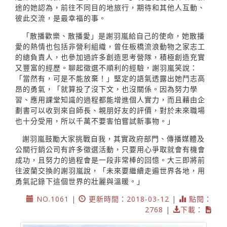
途的她認為，前往不同目的地旅行，期待和其他人互動、
彼此交流，是最幸福的事。
「散播歡樂、散播愛」是謝羽嵐給自己的使命，她散播
愛的熱情也包括非營利組織，曾任板橋流浪動物之家志工
的總負責人，也參加過許多創造思考營隊，積極創造充實
又豐富的經歷。聊起徵選不順利的經驗，謝羽嵐笑說：
「當然有，可是不能放棄！」堅定的語氣透露出她鬥志高
昂的勇氣，「就算投了沒下文，也沒關係。因為努力學
習、應用課堂知識的過程都能增進個人實力，而且藉由企
劃書可以收到來自師長、親朋好友的評價，對於未來職場
也十分受用，所以千萬不要害怕嘗試新事物。」
謝羽嵐鼓勵大家挑戰自我，其實政府部門、傳播媒體及
公關行銷公司有許多徵選活動，只要用心爭取就會有機會
成功，且努力的過程會是一段非常棒的回憶。大三即將前
往波蘭交換的謝羽嵐說，「未來要繼續走遍世界各地，用
勇氣記錄下這個世界的壯麗與溫暖。」
NO.1061 |
更新時間：2018-03-12 |
點閱：
2768 |
下載：