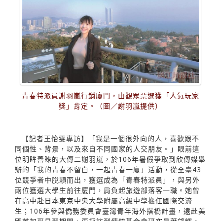
青春特派員謝羽嵐行銷廈門，由觀眾票選獲「人氣玩家
獎」肯定。（圖／謝羽嵐提供）
【記者王怡雯專訪】「我是一個很外向的人，喜歡跟不
同個性、背景，以及來自不同國家的人交朋友。」眼前這
位明眸善睞的大傳二謝羽嵐，於106年暑假爭取到欣傳媒舉
辦的「我的青春不留白，一起青春一廈」活動，從全臺43
位競爭者中脫穎而出，獲選成為「青春特派員」，與另外
兩位獲選大學生前往廈門，肩負起旅遊部落客一職。她曾
在高中赴日本東京中央大學附屬高級中學擔任國際交流
生；106年參與僑務委員會臺灣青年海外搭橋計畫，遠赴美